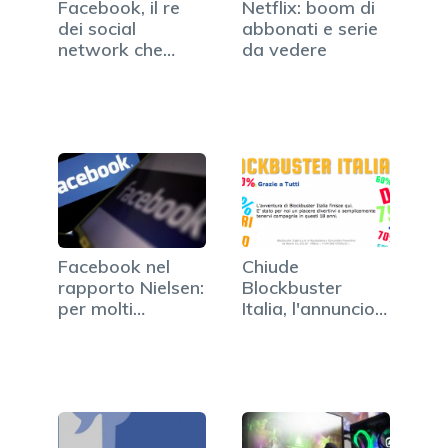
Facebook, il re
Netflix: boom di
dei social
abbonati e serie
network che
da vedere
adesso punta…
Facebook nel
Chiude
rapporto Nielsen:
Blockbuster
per molti
Italia, l'annuncio
americani è…
sul sito…