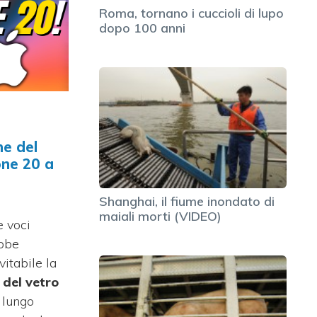
Roma, tornano i cuccioli di lupo
dopo 100 anni
ne del
one 20 a
Shanghai, il fiume inondato di
maiali morti (VIDEO)
 voci
ebbe
itabile la
 del vetro
 lungo