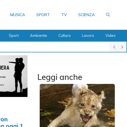
MUSICA
SPORT
TV
SCIENZA
Sport
Ambiente
Cultura
Lavoro
Video
Leggi anche
Don
a oggi 1