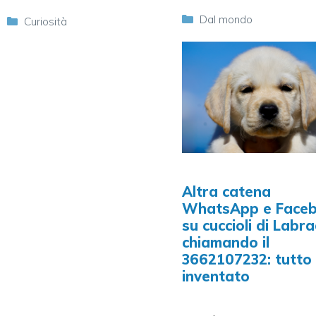
Categorie
Dal mondo
Categorie
Curiosità
Altra catena
WhatsApp e Face
su cuccioli di Labr
chiamando il
3662107232: tutto
inventato