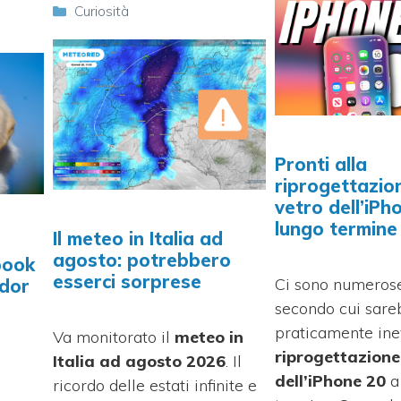
Categorie
Curiosità
Pronti alla
riprogettazio
vetro dell’iPh
lungo termine
Il meteo in Italia ad
agosto: potrebbero
book
esserci sorprese
Ci sono numerose
ador
secondo cui sar
praticamente inev
Va monitorato il
meteo in
riprogettazione
Italia ad agosto 2026
. Il
dell’iPhone 20
a
ricordo delle estati infinite e