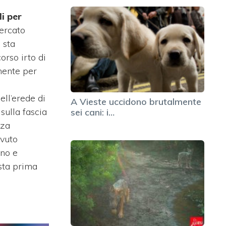
li per
mercato
i sta
orso irto di
mente per
ell’erede di
A Vieste uccidono brutalmente
sulla fascia
sei cani: i…
nza
vuto
 no e
sta prima