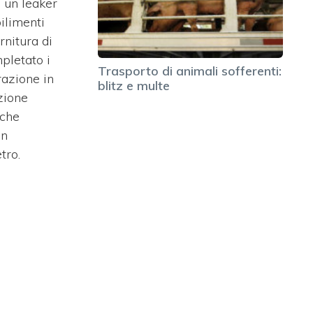
 un leaker
bilimenti
rnitura di
pletato i
Trasporto di animali sofferenti:
urazione in
blitz e multe
zione
 che
gn
tro.