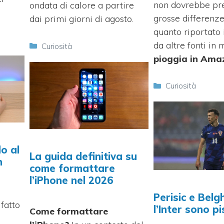
non dovrebbe pr
ondata di calore a partire
grosse differenze
dai primi giorni di agosto.
quanto riportato 
da altre fonti in 
Categorie
Curiosità
pioggia in Ama
Categorie
Curiosità
o al
La guida definitiva su
n
come formattare
l’iPhone nel 2026
Perisic e Belg
fatto
l’Inter sono p
Come formattare