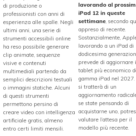
lavorando al prossi
di produzione o
iPad 12 in queste
professionisti con anni di
settimane
, secondo q
esperienza alle spalle. Negli
appreso di recente.
ultimi anni, una serie di
Sostanzialmente, Apple
strumenti accessibili online
lavorando a un iPad di
ha reso possibile generare
dodicesima generazion
clip animate, sequenze
prevede di aggiornare i
visive e contenuti
tablet più economico d
multimediali partendo da
gamma iPad nel 2027.
semplici descrizioni testuali
si tratterà di un
o immagini statiche. Alcuni
aggiornamento radical
di questi strumenti
se state pensando di
permettono persino di
acquistarne uno, potres
creare video con intelligenza
valutare l’attesa per il
artificiale gratis, almeno
modello più recente.
entro certi limiti mensili.