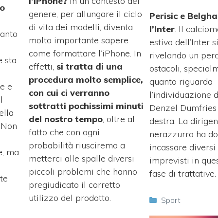
l’iPhone?
In un contesto del
mo
genere, per allungare il ciclo
Perisic e Belgha
di vita dei modelli, diventa
l’Inter
. Il calcio
uanto
molto importante sapere
estivo dell’Inter s
come formattare l’iPhone. In
rivelando un perc
 sta
effetti,
si tratta di una
ostacoli, special
procedura molto semplice,
quanto riguarda
e e
con cui ci verranno
l’individuazione d
l
sottratti pochissimi minuti
Denzel Dumfries 
ella
del nostro tempo
, oltre al
destra. La dirige
 Non
fatto che con ogni
nerazzurra ha do
probabilità riusciremo a
incassare diversi
e, ma
metterci alle spalle diversi
imprevisti in que
piccoli problemi che hanno
fase di trattative.
te
pregiudicato il corretto
utilizzo del prodotto.
Categorie
Sport