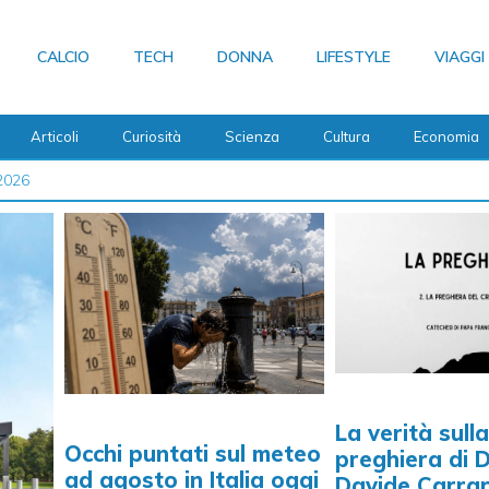
CALCIO
TECH
DONNA
LIFESTYLE
VIAGGI
Articoli
Curiosità
Scienza
Cultura
Economia
 2026
La verità sulla
Occhi puntati sul meteo
preghiera di 
ad agosto in Italia oggi
Davide Carrar