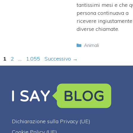
tantissimi mesi e che q
persona continuava a
ricevere ingiustamente
diverse chiamate.
Categorie
Animali
Pagina
Pagina
Pagina
1
2
…
1.055
Successivo
→
Dichiarazione sulla Privacy (UE)
Cookie Policy (UE)