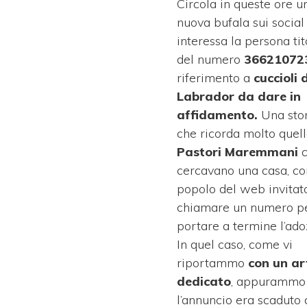
Circola in queste ore u
nuova bufala sui social
interessa la persona tit
del numero
36621072
riferimento a
cuccioli d
Labrador da dare in
affidamento.
Una sto
che ricorda molto quell
Pastori Maremmani
c
cercavano una casa, con
popolo del web invitat
chiamare un numero p
portare a termine l’ado
In quel caso, come vi
riportammo
con un ar
dedicato
, appurammo
l’annuncio era scaduto 