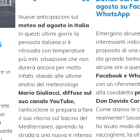
agosto su Fa
WhatsApp
Nuove anticipazioni sul
meteo ad agosto in Italia
.
Emergono alcun
In questi ultimi giorni la
interessanti indic
penisola italiana si è
5
proposito di una
ritrovata con temperature
sta girando tanti
più miti, situazione che non
alcune ore a que
durerà ancora per molto.
e in
Facebook e Wh
Infatti, stando alle ultime
con un riferiment
analisi del meteorologo
alla cosiddetta
p
Mario Giuliacci, diffuse sul
Don Davide Car
suo canale YouTube,
rete
Come stanno le 
l’anticiclone si prepara a fare
uo
realmente? Seco
il suo ritorno sul bacino del
a
ho avuto modo di
Mediterraneo, aprendo la
pante
raccogliere, la si
strada a una nuova e intensa
i