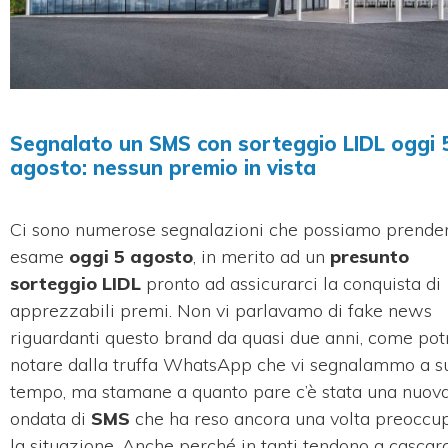
Segnalato un SMS con sorteggio LIDL oggi 
agosto: nessun premio in vista
Ci sono numerose segnalazioni che possiamo prender
esame
oggi 5 agosto
, in merito ad un
presunto
sorteggio LIDL
pronto ad assicurarci la conquista di
apprezzabili premi. Non vi parlavamo di fake news
riguardanti questo brand da quasi due anni, come pot
notare dalla truffa WhatsApp che vi segnalammo a s
tempo, ma stamane a quanto pare c’è stata una nuov
ondata di
SMS
che ha reso ancora una volta preoccu
la situazione. Anche perché in tanti tendono a cascarc