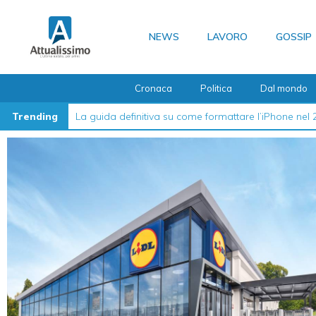
Vai
al
NEWS
LAVORO
GOSSIP
contenuto
Cronaca
Politica
Dal mondo
Trending
La guida definitiva su come formattare l’iPhone nel