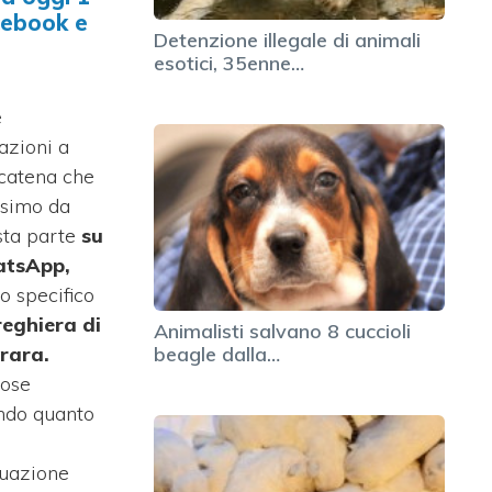
cebook e
Detenzione illegale di animali
esotici, 35enne…
e
azioni a
 catena che
ssimo da
sta parte
su
atsApp,
o specifico
reghiera di
Animalisti salvano 8 cuccioli
rara.
beagle dalla…
cose
ndo quanto
tuazione