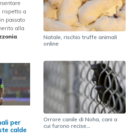
esentare
 rispetto a
in passato
merito alla
zzonia
.
Natale, rischio truffe animali
online
Orrore canile di Noha, cani a
hali per
cui furono recise…
iste calde