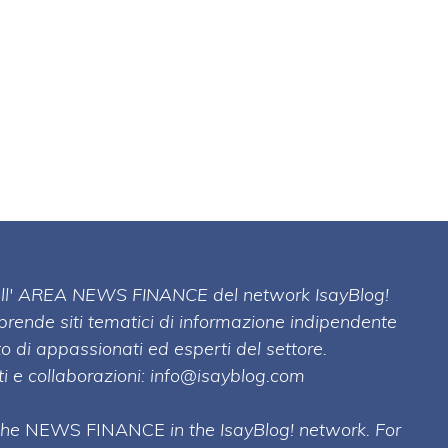
 dell' AREA NEWS FINANCE del network IsayBlog!
mprende siti tematici di informazione indipendente
o di appassionati ed esperti del settore.
i e collaborazioni:
info@isayblog.com
 the
NEWS FINANCE
in the IsayBlog! network. For