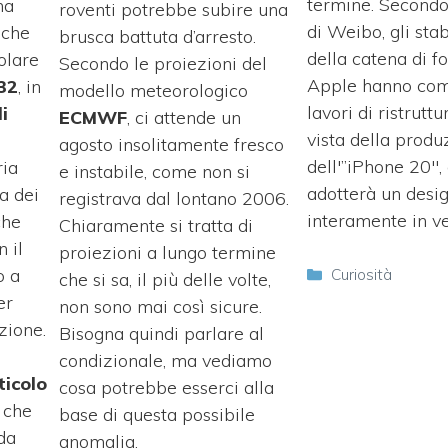
termine. Secondo
na
roventi potrebbe subire una
di Weibo, gli sta
 che
brusca battuta d’arresto.
della catena di fo
olare
Secondo le proiezioni del
Apple hanno com
32
, in
modello meteorologico
lavori di ristrutt
i
ECMWF
, ci attende un
vista della produ
agosto insolitamente fresco
dell'”iPhone 20″,
ria
e instabile, come non si
adotterà un desi
a dei
registrava dal lontano 2006.
interamente in ve
he
Chiaramente si tratta di
 il
proiezioni a lungo termine
Categorie
o a
Curiosità
che si sa, il più delle volte,
er
non sono mai così sicure.
zione.
Bisogna quindi parlare al
condizionale, ma vediamo
ticolo
cosa potrebbe esserci alla
 che
base di questa possibile
da
anomalia.