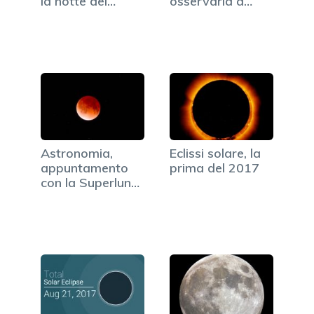
la notte dei
osservarla a
pianeti giganti
occhio nudo
Astronomia,
Eclissi solare, la
appuntamento
prima del 2017
con la Superluna
rossa e l'eclissi