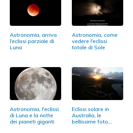
Astronomia, arriva
Astronomia, come
l’eclissi parziale di
vedere l’eclissi
Luna
totale di Sole
Astronomia, l'eclissi
Eclissi solare in
di Luna e la notte
Australia, le
dei pianeti giganti
bellissime foto
dell'evento