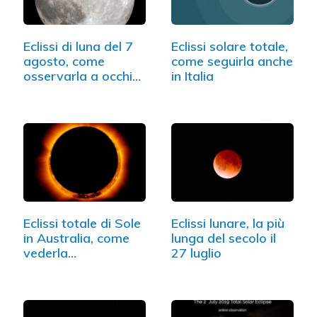
Eclissi di luna del 7
Eclissi solare totale,
agosto, come
come seguirla anche
osservarla a occhio
in Italia
nudo
Eclissi totale di Sole
Eclissi lunare, la più
in Australia, come
lunga del secolo il
vederla…
27 luglio