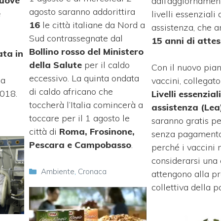
nuove
dall’aggiornamen
agosto saranno addorittira
è
livelli essenziali 
16
le città italiane da Nord a
assistenza, che a
Sud contrassegnate dal
i
15 anni di atte
Bollino rosso del Ministero
ata in
della Salute
per il caldo
Con il nuovo pia
eccessivo. La quinta ondata
 a
vaccini, collegato
di caldo africano che
2018.
Livelli essenziali
toccherà l’Italia comincerà a
assistenza (Lea
toccare per il 1 agosto le
saranno gratis per
città di
Roma, Frosinone,
senza pagamento 
Pescara e Campobasso
.
perché i vaccini 
considerarsi una
Categorie
Ambiente
,
Cronaca
attengono alla p
collettiva della 