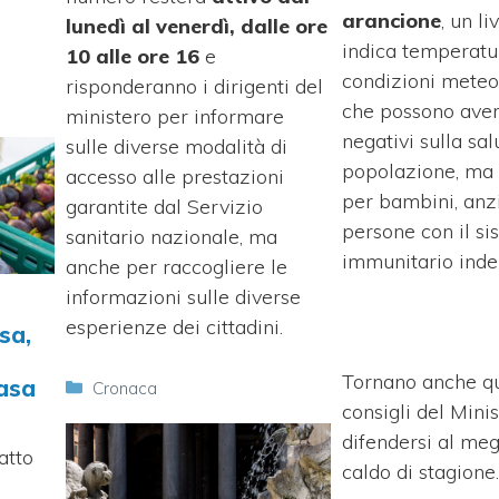
arancione
, un li
lunedì al venerdì, dalle ore
indica temperatu
10 alle ore 16
e
condizioni meteo
risponderanno i dirigenti del
che possono avere
ministero per informare
negativi sulla sal
sulle diverse modalità di
popolazione, ma 
accesso alle prestazioni
per bambini, anz
garantite dal Servizio
persone con il s
sanitario nazionale, ma
immunitario indeb
anche per raccogliere le
informazioni sulle diverse
esperienze dei cittadini.
sa,
Tornano anche qu
casa
Categorie
Cronaca
consigli del Mini
difendersi al meg
atto
caldo di stagione