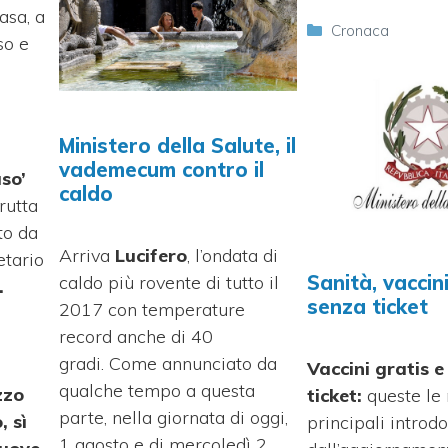
asa, a
Categorie
Cronaca
so e
Ministero della Salute, il
vademecum contro il
aso’
caldo
rutta
to da
Arriva
Lucifero
, l’ondata di
etario
Sanità, vaccini
caldo più rovente di tutto il
.
senza ticket
2017 con temperature
record anche di 40
gradi. Come annunciato da
Vaccini gratis e
qualche tempo a questa
zzo
ticket:
queste le 
parte, nella giornata di oggi,
, sì
principali introdo
1 agosto e di mercoledì 2