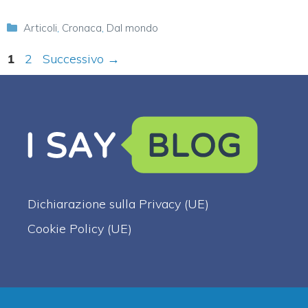
Categorie
Articoli
,
Cronaca
,
Dal mondo
Pagina
Pagina
1
2
Successivo
→
Dichiarazione sulla Privacy (UE)
Cookie Policy (UE)