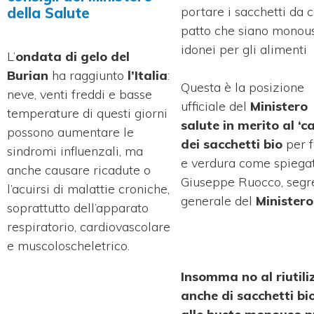
portare i sacchetti da c
della Salute
patto che siano monou
idonei per gli alimenti
L’
ondata di gelo del
Burian
ha raggiunto
l’Italia
:
Questa è la posizione
neve, venti freddi e basse
ufficiale del
Ministero
temperature di questi giorni
salute in merito al ‘c
possono aumentare le
dei sacchetti bio
per f
sindromi influenzali, ma
e verdura come spiega
anche causare ricadute o
Giuseppe Ruocco, segr
l’acuirsi di malattie croniche,
generale del
Ministero
soprattutto dell’apparato
respiratorio, cardiovascolare
e muscoloscheletrico.
Insomma no al riutili
anche di sacchetti bio