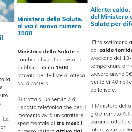
Allerta caldo, 
del Ministero 
Ministero della Salute,
Salute per dif
al via il nuovo numero
1500
il
Fine settimana a
del
caldo torrid
Ministero della Salute
, si
weekend del 13-1
cambia: al via il numero di
temperature arri
pubblica utilità
1500
toccare anche 36
attivato per le liste di attesa
talia
punte di 40 nell’
dal dicastero.
ue
delle isole.
ture
Si tratta di un servizio di
e
Il Ministero della
risposta telefonica che per il
già diramato l’all
momento avrà un carattere
. Le
saranno otto le ci
sperimentale di
tre mesi:
il
con
interessate dal
b
numero resterà
attivo dal