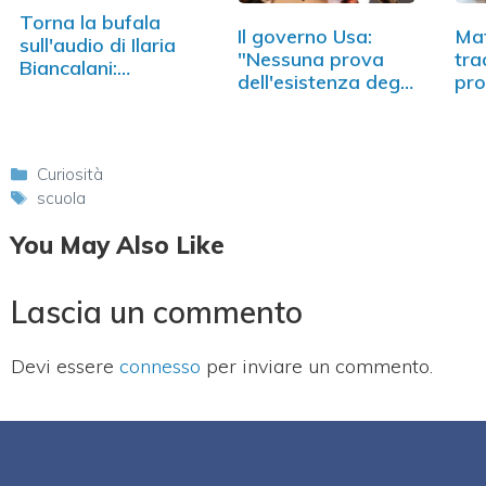
Torna la bufala
Il governo Usa:
Mat
sull'audio di Ilaria
"Nessuna prova
tra
Biancalani:…
dell'esistenza degli
pr
ufo"
Categorie
Curiosità
Tag
scuola
You May Also Like
Lascia un commento
Devi essere
connesso
per inviare un commento.