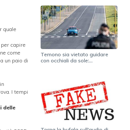
r quale
per capire
line come
Temono sia vietato guidare
a un paio di
con occhiali da sole:…
in
ova. I tempi
 delle
Torna la bufala sull'audio di