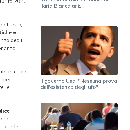
aturità 2025
Ilaria Biancalani:…
del testo,
tiche e
enza degli
ronanza
ate in causa
i nei
Il governo Usa: "Nessuna prova
dell'esistenza degli ufo"
re le
lice
orso
si per le