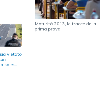
Maturità 2013, le tracce della
prima prova
ia vietato
con
da sole:…