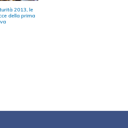
urità 2013, le
cce della prima
ova