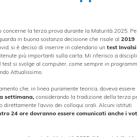
 concerne la terza prova durante la Maturità 2025. Pe
guarda in buona sostanza decisione che risale al
2019
.
id, si è deciso di inserire in calendario un
test Invalsi
itenute più importanti sulla carta. Mi riferisco a discip
 il test si svolge al computer, come sempre in programm
ondo Attualissimo.
amento che, in linea puramente teorica, doveva essere 
ma settimana,
considerando la tradizione della terza pr
 direttamente l’avvio dei colloqui orali. Alcuni istituti
ntro 24 ore dovranno essere comunicati anche i voti