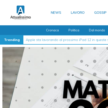
Vai
al
NEWS
LAVORO
GOSSIP
contenuto
Cronaca
Politica
Dal mondo
Trending
La guida definitiva su come formattare l’iPhone nel