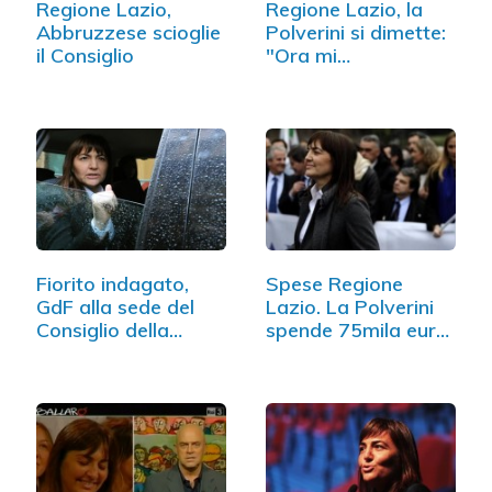
Regione Lazio,
Regione Lazio, la
Abbruzzese scioglie
Polverini si dimette:
il Consiglio
"Ora mi…
Fiorito indagato,
Spese Regione
GdF alla sede del
Lazio. La Polverini
Consiglio della…
spende 75mila euro
in foto