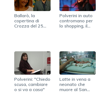
Ballarò, la
Polverini in auto
copertina di
contromano per
Crozza del 25
lo shopping, il
settembre
web…
(VIDEO)
Polverini: "Chiedo
Latte in vena a
scusa, cambiare
neonato che
o si va a casa"
muore al San
Giovanni,…