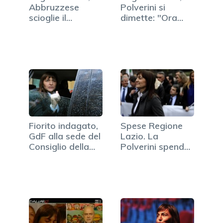
Abbruzzese
Polverini si
scioglie il
dimette: "Ora
Consiglio
mi…
Fiorito indagato,
Spese Regione
GdF alla sede del
Lazio. La
Consiglio della…
Polverini spende
75mila euro in
foto