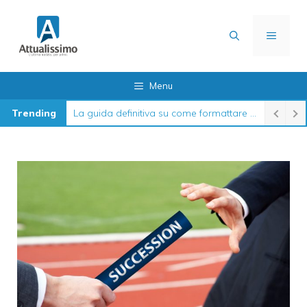
Vai
al
MENU
contenuto
Menu
Trending
La guida definitiva su come formattare l’iPhone nel 2026