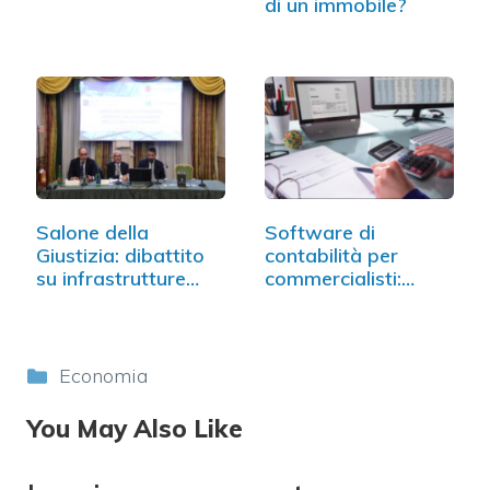
di un immobile?
Salone della
Software di
Giustizia: dibattito
contabilità per
su infrastrutture…
commercialisti:
come…
Categorie
Economia
You May Also Like