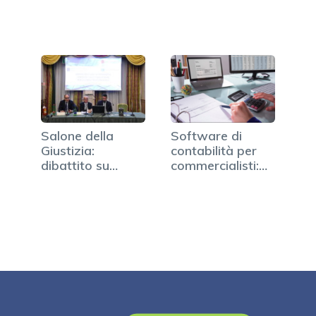
Salone della
Software di
Giustizia:
contabilità per
dibattito su
commercialisti:
infrastrutture…
come…