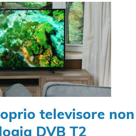
roprio televisore non
ologia DVB T2