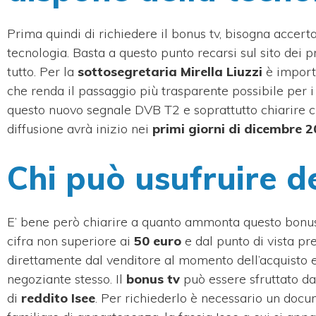
Prima quindi di richiedere il bonus tv, bisogna accerta
tecnologia. Basta a questo punto recarsi sul sito dei pr
tutto. Per la
sottosegretaria Mirella Liuzzi
è importa
che renda il passaggio più trasparente possibile per 
questo nuovo segnale DVB T2 e soprattutto chiarire chi 
diffusione avrà inizio nei
primi giorni di dicembre 
Chi può usufruire d
E’ bene però chiarire a quanto ammonta questo bonus t
cifra non superiore ai
50 euro
e dal punto di vista pr
direttamente dal venditore al momento dell’acquisto e
negoziante stesso. Il
bonus tv
può essere sfruttato da
di
reddito Isee
. Per richiederlo è necessario un docum