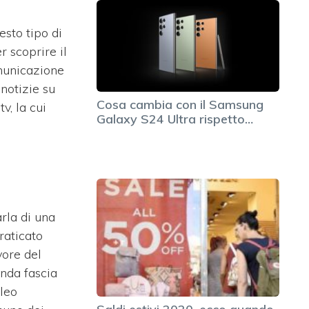
esto tipo di
r scoprire il
omunicazione
notizie su
Cosa cambia con il Samsung
v, la cui
Galaxy S24 Ultra rispetto…
rla di una
raticato
vore del
onda fascia
cleo