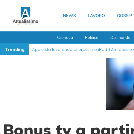
Vai
al
NEWS
LAVORO
GOSSIP
contenuto
Cronaca
Politica
Dal mondo
Trending
La guida definitiva su come formattare l’iPhone nel
Bonus tv a parti