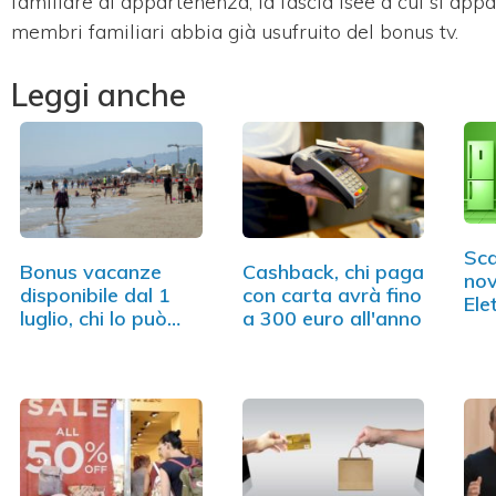
familiare di appartenenza, la fascia Isee a cui si app
membri familiari abbia già usufruito del bonus tv.
Leggi anche
Sca
Bonus vacanze
Cashback, chi paga
nov
disponibile dal 1
con carta avrà fino
Ele
luglio, chi lo può
a 300 euro all'anno
ottenere?