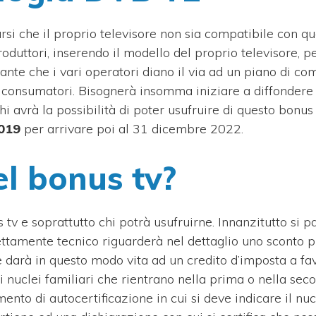
rsi che il proprio televisore non sia compatibile con qu
oduttori, inserendo il modello del proprio televisore, pe
nte che i vari operatori diano il via ad un piano di c
i consumatori. Bisognerà insomma iniziare a diffondere 
avrà la possibilità di poter usufruire di questo bonus t
2019
per arrivare poi al 31 dicembre 2022.
el bonus tv?
v e soprattutto chi potrà usufruirne. Innanzitutto si pa
ettamente tecnico riguarderà nel dettaglio uno sconto p
 darà in questo modo vita ad un credito d’imposta a fa
i nuclei familiari che rientrano nella prima o nella sec
ento di autocertificazione in cui si deve indicare il nu