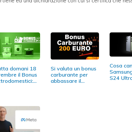
artiene ed una dichiarazione con cui si certifica che ne
Cosa cam
tta domani 18
Si valuta un bonus
Samsung
embre il Bonus
carburante per
S24 Ultr
ttrodomestici:…
abbassare il…