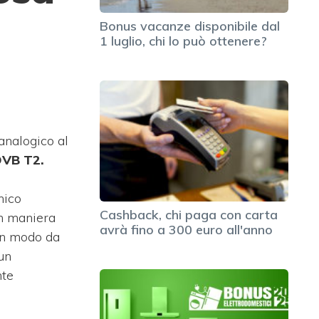
Bonus vacanze disponibile dal
1 luglio, chi lo può ottenere?
analogico al
DVB T2.
nico
Cashback, chi paga con carta
in maniera
avrà fino a 300 euro all'anno
 in modo da
 un
nte