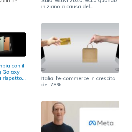
Saldi estivi 2020, ecco quando
ssuno dei
iniziano a causa del…
bia con il
 Galaxy
a rispetto…
Italia: l’e-commerce in crescita
del 78%