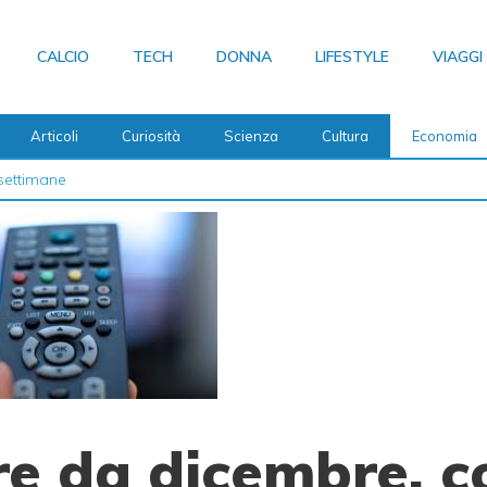
CALCIO
TECH
DONNA
LIFESTYLE
VIAGGI
Articoli
Curiosità
Scienza
Cultura
Economia
 2026
re da dicembre, c