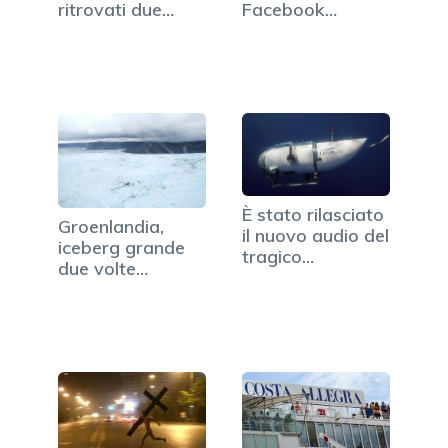
ritrovati due
Facebook
oggetti al largo…
dedicata…
È stato rilasciato
Groenlandia,
il nuovo audio del
iceberg grande
tragico…
due volte
Manhattan si
stacca