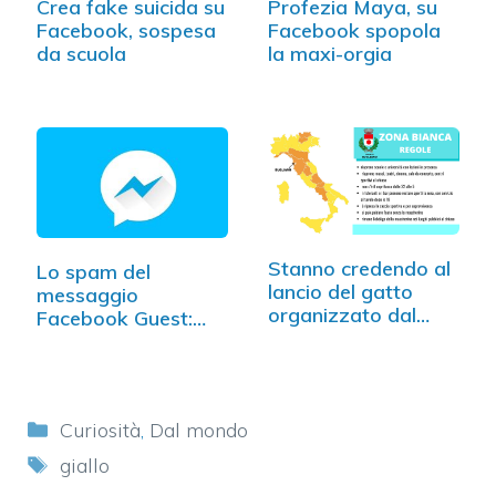
Crea fake suicida su
Profezia Maya, su
Facebook, sospesa
Facebook spopola
da scuola
la maxi-orgia
Stanno credendo al
Lo spam del
lancio del gatto
messaggio
organizzato dal…
Facebook Guest:
attenzione a…
Categorie
Curiosità
,
Dal mondo
Tag
giallo