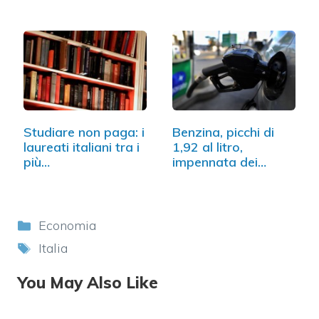
Studiare non paga: i
Benzina, picchi di
laureati italiani tra i
1,92 al litro,
più…
impennata dei
prezzi
Categorie
Economia
Tag
Italia
You May Also Like