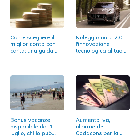
Come scegliere il
Noleggio auto 2.0:
miglior conto con
l'innovazione
carta: una guida…
tecnologica al tuo
servizio
Bonus vacanze
Aumento Iva,
disponibile dal 1
allarme del
luglio, chi lo può
Codacons per la
ottenere?
stangata…