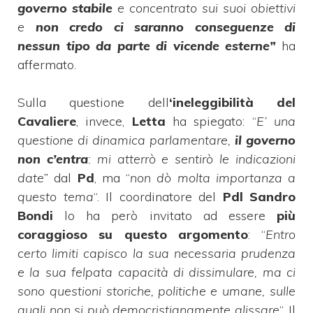
governo stabile
e concentrato sui suoi obiettivi
e
non credo ci saranno conseguenze di
nessun tipo da parte di vicende esterne”
ha
affermato.
Sulla questione dell
‘ineleggibilità del
Cavaliere
, invece,
Letta
ha spiegato: “
E’ una
questione di dinamica parlamentare,
il governo
non c’entra
: mi atterrò e sentirò le indicazioni
date”
dal
Pd
, ma “
non dò molta importanza a
questo tema
“. Il coordinatore del
Pdl Sandro
Bondi
lo ha però invitato ad essere
più
coraggioso su questo argomento
: “
Entro
certo limiti capisco la sua necessaria prudenza
e la sua felpata capacità di dissimulare, ma ci
sono questioni storiche, politiche e umane, sulle
quali non si può democristianamente glissare
“. Il