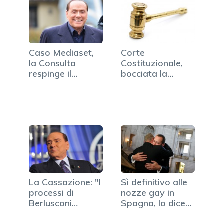
Caso Mediaset,
Corte
la Consulta
Costituzionale,
respinge il
bocciata la
legittimo
mediazione
impedimento
obbligatoria
La Cassazione: "I
Sì definitivo alle
processi di
nozze gay in
Berlusconi
Spagna, lo dice
restano a
la Consulta