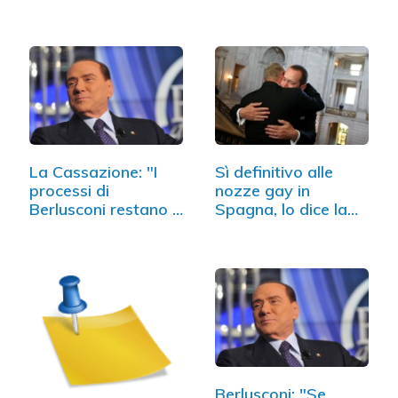
impedimento
mediazione
obbligatoria
La Cassazione: "I
Sì definitivo alle
processi di
nozze gay in
Berlusconi restano a
Spagna, lo dice la
Milano"
Consulta
Berlusconi: "Se