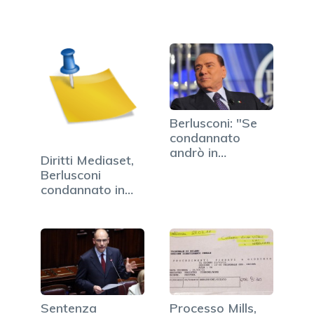
Milano"
Berlusconi: "Se
condannato
andrò in
Diritti Mediaset,
carcere". Poi la…
Berlusconi
condannato in
appello a 4 anni
Sentenza
Processo Mills,