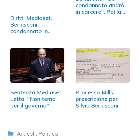
condannato andrò
in carcere". Poi la…
Diritti Mediaset,
Berlusconi
condannato in
appello a 4 anni
Sentenza Mediaset,
Processo Mills,
Letta: "Non temo
prescrizione per
per il governo"
Silvio Berlusconi
Categorie
Articoli
,
Politica