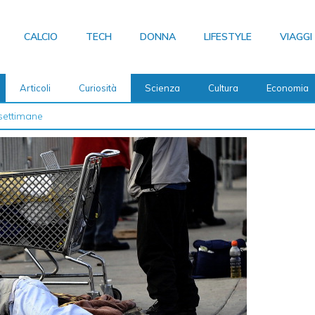
CALCIO
TECH
DONNA
LIFESTYLE
VIAGGI
Articoli
Curiosità
Scienza
Cultura
Economia
 2026