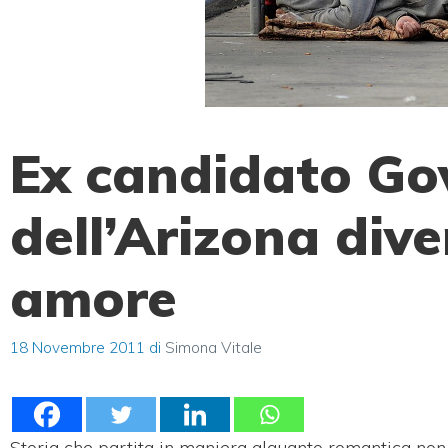
Ex candidato Go
dell’Arizona div
amore
18 Novembre 2011
di
Simona Vitale
Storia che partita in maniera alquanto romantica non h