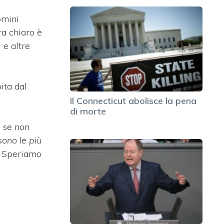
omini
ra chiaro è
 e altre
ita dal
Il Connecticut abolisce la pena
di morte
e se non
sono le più
. Speriamo