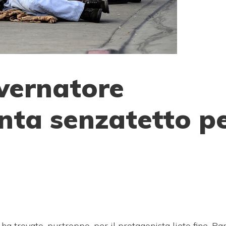
vernatore
enta senzatetto p
a trovato, purtroppo, per il protagonista lieto fine. Pa