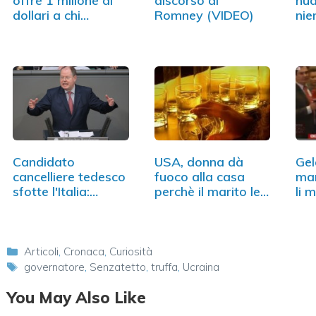
offre 1 milione di
discorso di
nud
dollari a chi…
Romney (VIDEO)
nie
Candidato
USA, donna dà
Gel
cancelliere tedesco
fuoco alla casa
mar
sfotte l'Italia:…
perchè il marito le…
li 
Categorie
Articoli
,
Cronaca
,
Curiosità
Tag
governatore
,
Senzatetto
,
truffa
,
Ucraina
You May Also Like