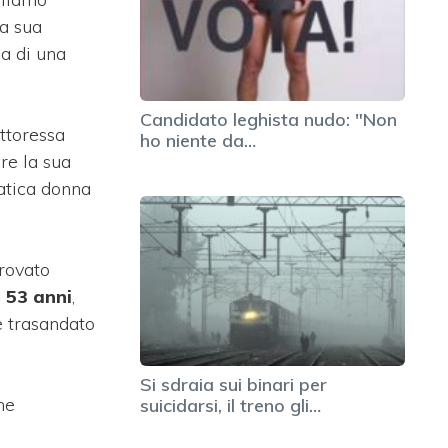
la sua
ma di una
Candidato leghista nudo: "Non
ttoressa
ho niente da…
re la sua
atica donna
trovato
 53 anni
,
e trasandato
Si sdraia sui binari per
he
suicidarsi, il treno gli…