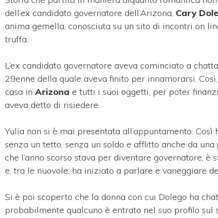
dell’ex candidato governatore dell’Arizona,
Cary Dol
anima gemella, conosciuta su un sito di incontri on li
truffa.
L’ex candidato governatore aveva cominciato a chatt
29enne della quale aveva finito per innamorarsi. Così
casa in
Arizona
e tutti i suoi oggetti, per poter finanz
aveva detto di risiedere.
Yulia non si è mai presentata all’appuntamento. Così ha f
senza un tetto, senza un soldo e afflitto anche da una
che l’anno scorso stava per diventare governatore, è 
e, tra le nuovole, ha iniziato a parlare e vaneggiare 
Si è poi scoperto che la donna con cui Dolego ha chatt
probabilmente qualcuno è entrato nel suo profilo sul si