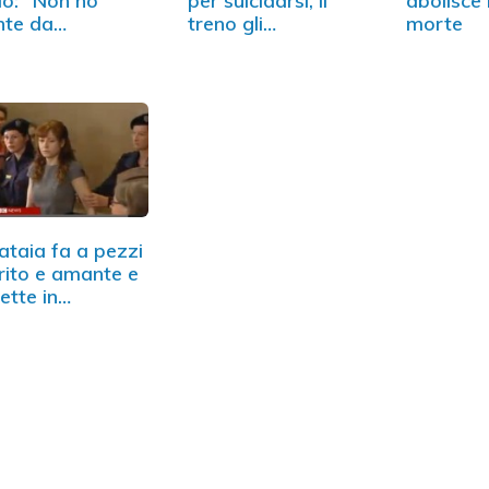
o: "Non ho
per suicidarsi, il
abolisce 
nte da…
treno gli…
morte
ataia fa a pezzi
ito e amante e
mette in…