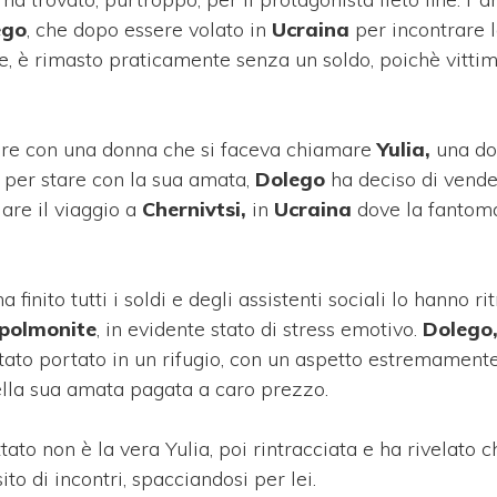
ego
, che dopo essere volato in
Ucraina
per incontrare 
ne, è rimasto praticamente senza un soldo, poichè vitti
are con una donna che si faceva chiamare
Yulia,
una do
, per stare con la sua amata,
Dolego
ha deciso di vende
iare il viaggio a
Chernivtsi,
in
Ucraina
dove la fantom
inito tutti i soldi e degli assistenti sociali lo hanno ri
polmonite
, in evidente stato di stress emotivo.
Dolego,
stato portato in un rifugio, con un aspetto estremament
della sua amata pagata a caro prezzo.
ato non è la vera Yulia, poi rintracciata e ha rivelato c
to di incontri, spacciandosi per lei.