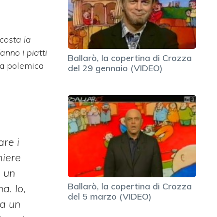
costa la
anno i piatti
Ballarò, la copertina di Crozza
la polemica
del 29 gennaio (VIDEO)
are i
miere
è un
Ballarò, la copertina di Crozza
a. Io,
del 5 marzo (VIDEO)
ca un