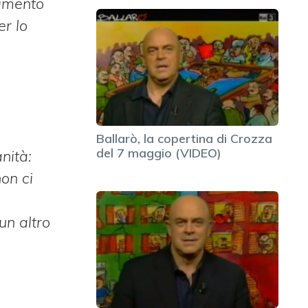
timento
er lo
Ballarò, la copertina di Crozza
del 7 maggio (VIDEO)
anità:
on ci
un altro