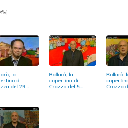
flv]
larò, la
Ballarò, la
Ballarò, 
ertina di
copertina di
copertin
zza del 29
Crozza del 5
Crozza d
naio (VIDEO)
marzo (VIDEO)
maggio 