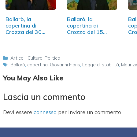
Ballarò, la
Ballarò, la
Bal
copertina di
copertina di
cop
Crozza del 30
Crozza del 15
Cro
ottobre (VIDEO)
maggio. Il video
apri
Categorie
Articoli
,
Cultura
,
Politica
Tag
Ballarò
,
copertina
,
Giovanni Floris
,
Legge di stabilità
,
Maurizi
You May Also Like
Lascia un commento
Devi essere
connesso
per inviare un commento.