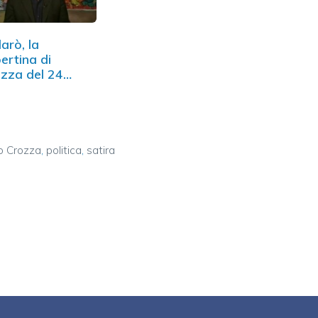
larò, la
ertina di
zza del 24
le. Il video
o Crozza
,
politica
,
satira