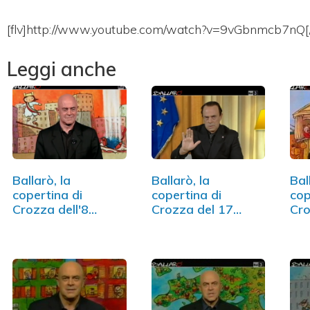
[flv]http://www.youtube.com/watch?v=9vGbnmcb7nQ[/
Leggi anche
Ballarò, la
Ballarò, la
Bal
copertina di
copertina di
cop
Crozza dell'8
Crozza del 17
Cro
ottobre (VIDEO)
settembre (VIDEO)
gen