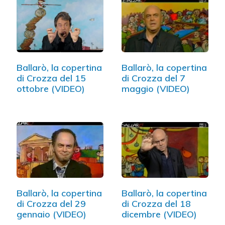
Ballarò, la copertina
Ballarò, la copertina
di Crozza del 15
di Crozza del 7
ottobre (VIDEO)
maggio (VIDEO)
Ballarò, la copertina
Ballarò, la copertina
di Crozza del 29
di Crozza del 18
gennaio (VIDEO)
dicembre (VIDEO)