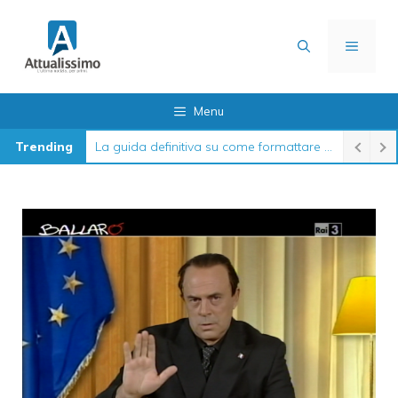
Vai
al
MENU
contenuto
Menu
Trending
La guida definitiva su come formattare l’iPhone nel 2026