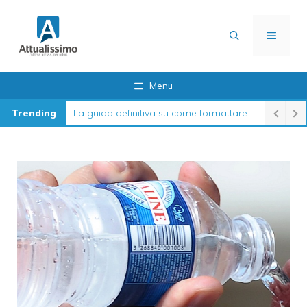
Vai
al
MENU
contenuto
Menu
Trending
La guida definitiva su come formattare l’iPhone nel 2026