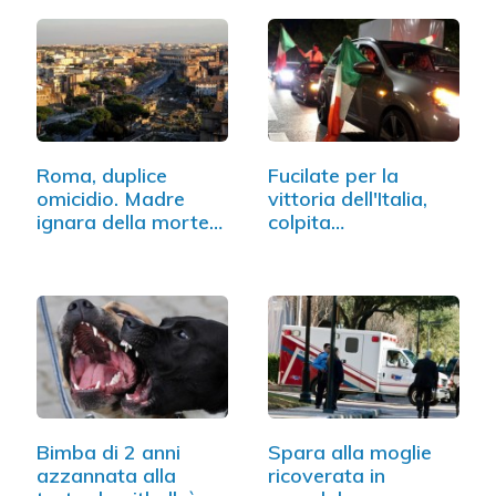
Roma, duplice
Fucilate per la
omicidio. Madre
vittoria dell'Italia,
ignara della morte…
colpita…
Bimba di 2 anni
Spara alla moglie
azzannata alla
ricoverata in