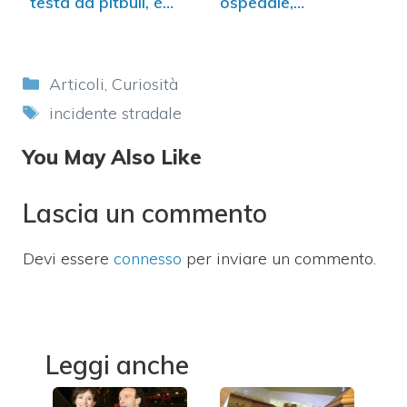
testa da pitbull, è
ospedale,
grave
arrestato…
Categorie
Articoli
,
Curiosità
Tag
incidente stradale
You May Also Like
Lascia un commento
Devi essere
connesso
per inviare un commento.
Leggi anche