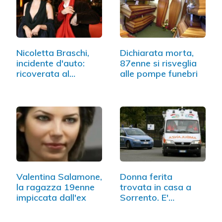
Nicoletta Braschi,
Dichiarata morta,
incidente d'auto:
87enne si risveglia
ricoverata al
alle pompe funebri
Bufalini
Valentina Salamone,
Donna ferita
la ragazza 19enne
trovata in casa a
impiccata dall'ex
Sorrento. E'
deceduta…