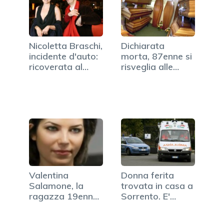
Nicoletta Braschi,
Dichiarata
incidente d'auto:
morta, 87enne si
ricoverata al
risveglia alle
Bufalini
pompe funebri
Valentina
Donna ferita
Salamone, la
trovata in casa a
ragazza 19enne
Sorrento. E'
impiccata dall'ex
deceduta…