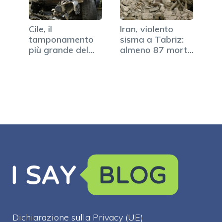
Cile, il
Iran, violento
tamponamento
sisma a Tabriz:
più grande del
almeno 87 morti
mondo o quasi. Il
e 400 feriti
video
Dichiarazione sulla Privacy (UE)