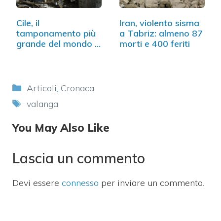
Cile, il
Iran, violento sisma
tamponamento più
a Tabriz: almeno 87
grande del mondo o
morti e 400 feriti
quasi. Il video
Categorie
Articoli
,
Cronaca
Tag
valanga
You May Also Like
Lascia un commento
Devi essere
connesso
per inviare un commento.