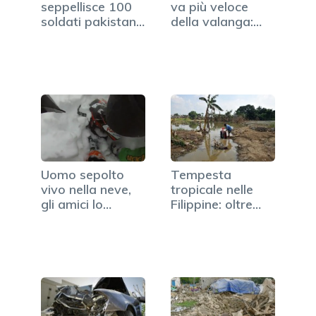
seppellisce 100
va più veloce
soldati pakistani
della valanga:
sul…
lo…
Uomo sepolto
Tempesta
vivo nella neve,
tropicale nelle
gli amici lo…
Filippine: oltre
180 morti…