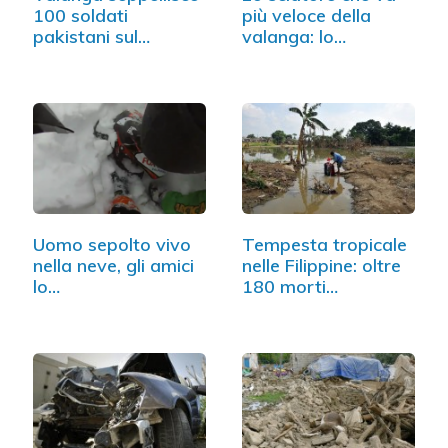
100 soldati
più veloce della
pakistani sul…
valanga: lo…
Uomo sepolto vivo
Tempesta tropicale
nella neve, gli amici
nelle Filippine: oltre
lo…
180 morti…