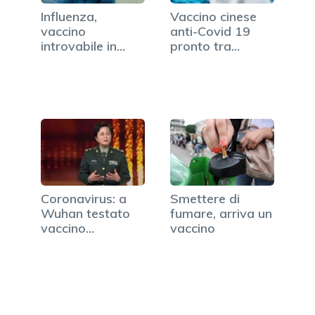
Influenza,
Vaccino cinese
vaccino
anti-Covid 19
introvabile in
pronto tra
gran parte
novembre e
d'Italia
dicembre
Coronavirus: a
Smettere di
Wuhan testato
fumare, arriva un
vaccino
vaccino
sull'uomo, è
efficace