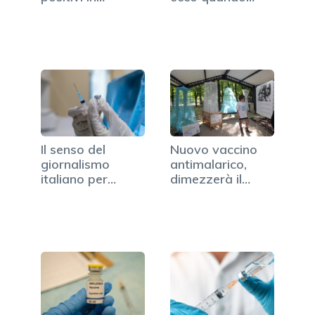
Spagna
potrà essere
disponibile
Il senso del
Nuovo vaccino
giornalismo
antimalarico,
italiano per
dimezzerà il
l'allarmismo…
rischio per…