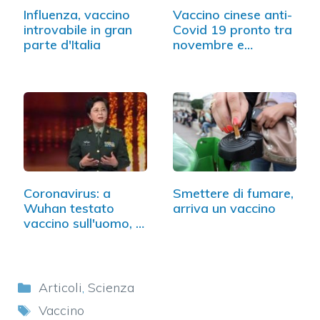
Influenza, vaccino
Vaccino cinese anti-
introvabile in gran
Covid 19 pronto tra
parte d'Italia
novembre e
dicembre
Coronavirus: a
Smettere di fumare,
Wuhan testato
arriva un vaccino
vaccino sull'uomo, è
efficace
Categorie
Articoli
,
Scienza
Tag
Vaccino