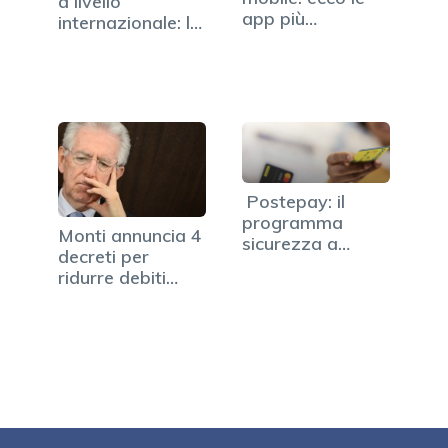
a livello
app più
internazionale: la
gettonate…
via…
Postepay: il
programma
Monti annuncia 4
sicurezza a
decreti per
prova di
ridurre debiti
innovazione
imprese verso PA