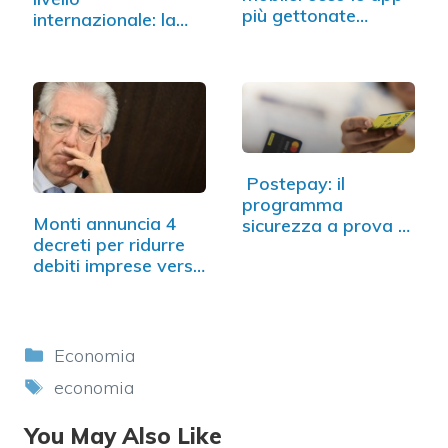
più gettonate…
internazionale: la
via…
Postepay: il
programma
Monti annuncia 4
sicurezza a prova di
decreti per ridurre
innovazione
debiti imprese verso
PA
Categorie
Economia
Tag
economia
You May Also Like