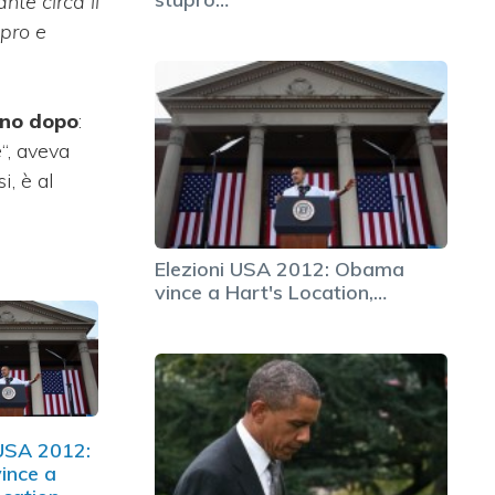
te circa il
upro e
orno dopo
:
e
“, aveva
i, è al
Elezioni USA 2012: Obama
vince a Hart's Location,…
 USA 2012:
ince a