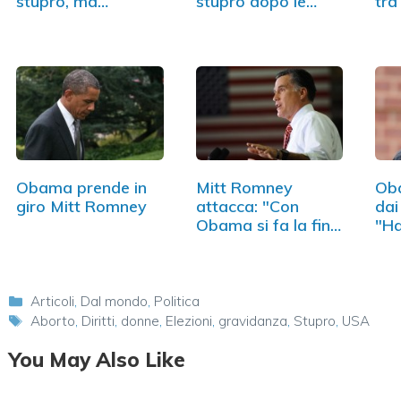
stupro, ma…
stupro dopo le
tra
parole di Todd
e…
Akin
Obama prende in
Mitt Romney
Ob
giro Mitt Romney
attacca: "Con
dai
Obama si fa la fine
"H
dell'Italia"
la…
Categorie
Articoli
,
Dal mondo
,
Politica
Tag
Aborto
,
Diritti
,
donne
,
Elezioni
,
gravidanza
,
Stupro
,
USA
You May Also Like