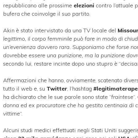
repubblicano alle prossime
elezioni
contro l’attuale p
bufera che coinvolge il suo partito.
Akin è stato intervistato da una TV locale del
Missour
legittimo, il corpo femminile può fare in modo di chiud
un’evenienza davvero rara. Supponiamo che forse non 
dovrebbe essere una punizione, ma la punizione dovr
secondo lui, restare incinte dopo uno stupro è “
decisa
Affermazioni che hanno, ovviamente, scatenato divers
tutto il web e, su
Twitter
, l’hashtag
#legitimaterap
ha dichiarato che le sue parole sono state “
fraintese
“.
donna ed ex procuratore che ha gestito centinaia di c
vittime
“.
Alcuni studi medici effettuati negli Stati Uniti sugger