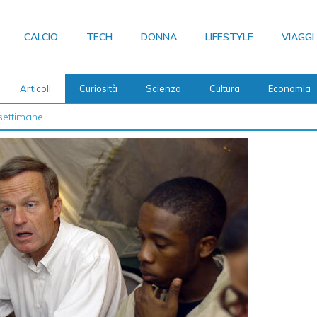
CALCIO
TECH
DONNA
LIFESTYLE
VIAGGI
Articoli
Curiosità
Scienza
Cultura
Economia
 2026