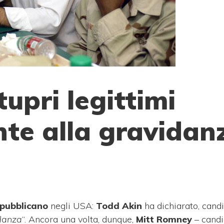
tupri legittimi
te alla gravidan
pubblicano
negli USA:
Todd Akin
ha dichiarato, cand
idanza
“. Ancora una volta, dunque,
Mitt Romney
– candi