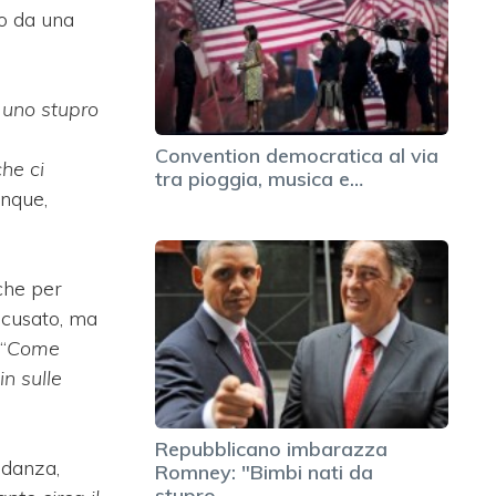
to da una
 uno stupro
Convention democratica al via
he ci
tra pioggia, musica e…
unque,
iche per
 scusato, ma
“
Come
n sulle
Repubblicano imbarazza
idanza,
Romney: "Bimbi nati da
stupro…