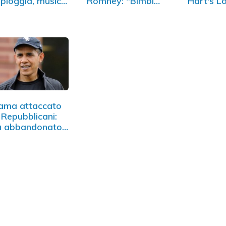
 pioggia, musica
Romney: "Bimbi
Hart's L
nati da stupro…
ama attaccato
 Repubblicani:
a abbandonato