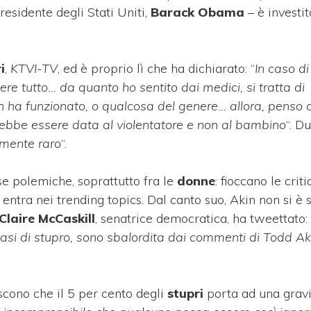
residente degli Stati Uniti,
Barack Obama
– è investi
i
,
KTVI-TV
, ed è proprio lì che ha dichiarato: “
In caso di
ere tutto… da quanto ho sentito dai medici, si tratta di
ha funzionato, o qualcosa del genere… allora, penso c
ebbe essere data al violentatore e non al bambino
“. D
mente raro
“.
e polemiche, soprattutto fra le
donne
: fioccano le crit
e
entra nei trending topics. Dal canto suo, Akin non si è
Claire McCaskill
, senatrice democratica, ha tweettato: 
asi di stupro, sono sbalordita dai commenti di Todd Aki
iscono che il 5 per cento degli
stupri
porta ad una grav