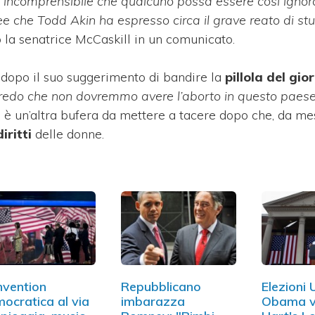
 incomprensibile che qualcuno possa essere così ignoran
e che Todd Akin ha espresso circa il grave reato di st
o la senatrice McCaskill in un comunicato.
dopo il suo suggerimento di bandire la
pillola del gi
redo che non dovremmo avere l’aborto in questo paes
, è un’altra bufera da mettere a tacere dopo che, da mes
diritti
delle donne.
vention
Repubblicano
Elezioni
ocratica al via
imbarazza
Obama v