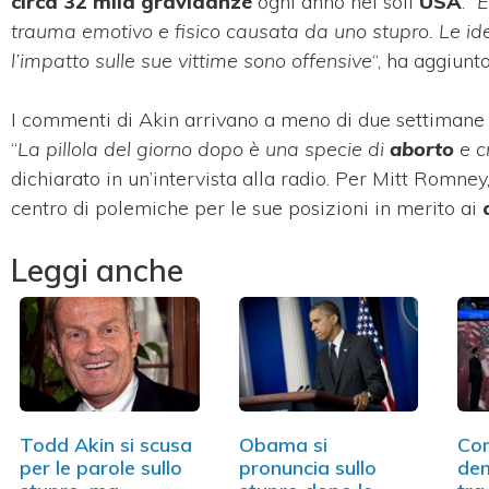
circa 32 mila gravidanze
ogni anno nei soli
USA
: “
È
trauma emotivo e fisico causata da uno stupro. Le ide
l’impatto sulle sue vittime sono offensive
“, ha aggiunt
I commenti di Akin arrivano a meno di due settimane 
“
La pillola del giorno dopo è una specie di
aborto
e c
dichiarato in un’intervista alla radio. Per Mitt Romney
centro di polemiche per le sue posizioni in merito ai
Leggi anche
Todd Akin si scusa
Obama si
Con
per le parole sullo
pronuncia sullo
dem