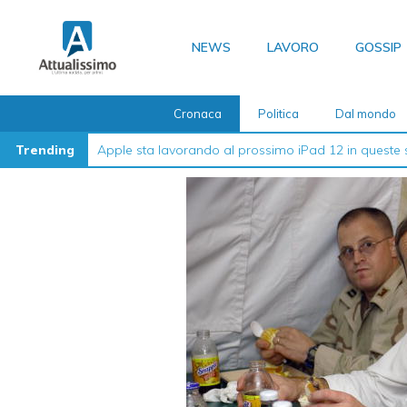
Vai
al
NEWS
LAVORO
GOSSIP
contenuto
Cronaca
Politica
Dal mondo
Trending
La guida definitiva su come formattare l’iPhone nel