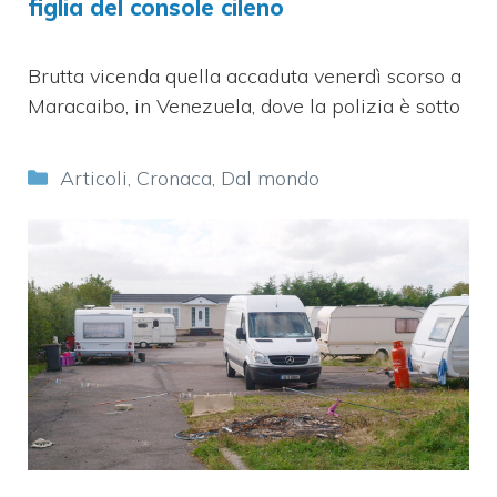
figlia del console cileno
Brutta vicenda quella accaduta venerdì scorso a
Maracaibo, in Venezuela, dove la polizia è sotto
Categorie
Articoli
,
Cronaca
,
Dal mondo