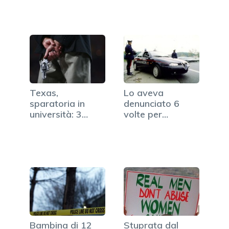
Texas,
Lo aveva
sparatoria in
denunciato 6
università: 3
volte per
morti, ucciso il
stalking: uccisa…
killer
Bambina di 12
Stuprata dal