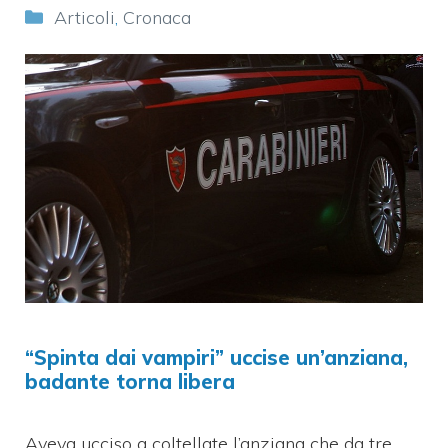
Categorie
Articoli
,
Cronaca
“Spinta dai vampiri” uccise un’anziana,
badante torna libera
Aveva ucciso a coltellate l’anziana che da tre