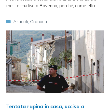
mesi accudiva a Ravenna, perché, come ella
Categorie
Articoli
,
Cronaca
Tentata rapina in casa, uccisa a