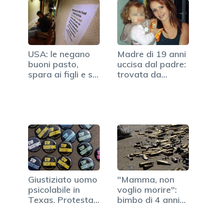
USA: le negano
Madre di 19 anni
buoni pasto,
uccisa dal padre:
spara ai figli e si
trovata da…
suicida
Giustiziato uomo
"Mamma, non
psicolabile in
voglio morire":
Texas. Protesta
bimbo di 4 anni
l'ONU
colpito…