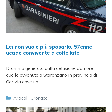
Lei non vuole più sposarlo, 57enne
uccide convivente a coltellate
Dramma generato dalla delusione d’amore
quello avvenuto a Staranzano in provincia di
Gorizia dove un
Categorie
Articoli
,
Cronaca