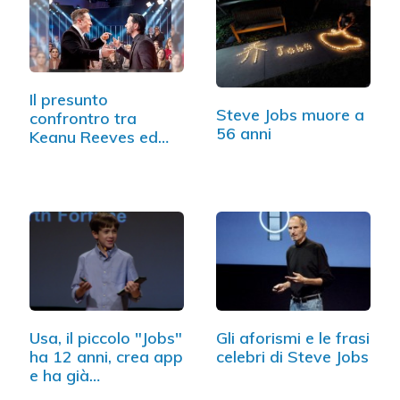
Il presunto
Steve Jobs muore a
confrontro tra
56 anni
Keanu Reeves ed
Elon Musk…
Usa, il piccolo "Jobs"
Gli aforismi e le frasi
ha 12 anni, crea app
celebri di Steve Jobs
e ha già…