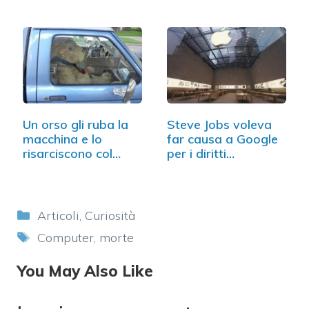
Un orso gli ruba la
Steve Jobs voleva
macchina e lo
far causa a Google
risarciscono col
per i diritti…
miele!
Categorie
Articoli
,
Curiosità
Tag
Computer
,
morte
You May Also Like