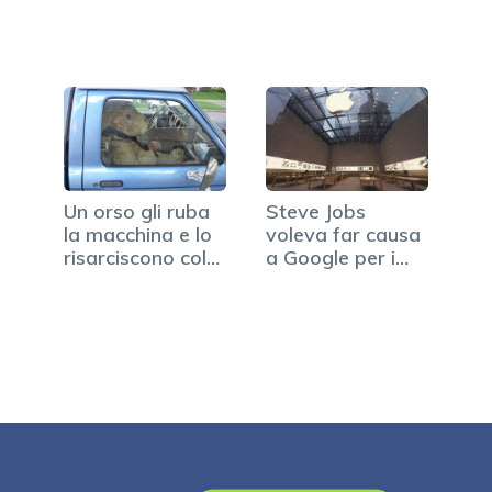
Un orso gli ruba
Steve Jobs
la macchina e lo
voleva far causa
risarciscono col
a Google per i
miele!
diritti…