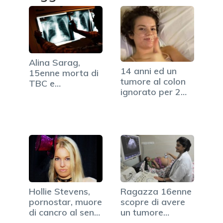
Alina Sarag,
14 anni ed un
15enne morta di
tumore al colon
TBC e
ignorato per 2
sottovalutata dai
anni dai medici
medici
Hollie Stevens,
Ragazza 16enne
pornostar, muore
scopre di avere
di cancro al seno
un tumore
a 30 anni
enorme: la…