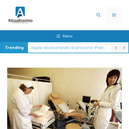
Vai
al
MENU
contenuto
Menu
Trending
Apple sta lavorando al prossimo iPad 12 in queste settimane