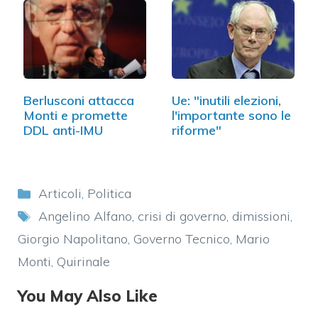
Berlusconi attacca
Ue: "inutili elezioni,
Monti e promette
l'importante sono le
DDL anti-IMU
riforme"
Categorie
Articoli
,
Politica
Tag
Angelino Alfano
,
crisi di governo
,
dimissioni
,
Giorgio Napolitano
,
Governo Tecnico
,
Mario
Monti
,
Quirinale
You May Also Like