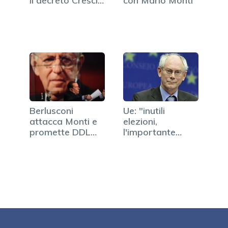
il decreto Cresci-
con Mario Monti
Italia
Berlusconi
Ue: "inutili
attacca Monti e
elezioni,
promette DDL
l'importante
anti-IMU
sono le riforme"