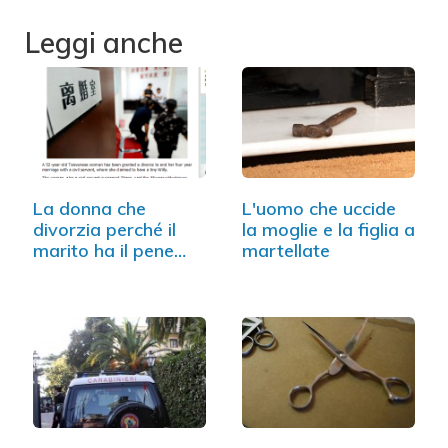
Leggi anche
La donna che
L'uomo che uccide
divorzia perché il
la moglie e la figlia a
marito ha il pene
martellate
piccolo