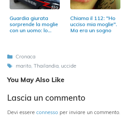
Guardia giurata
Chiama il 112: "Ho
sorprende la moglie
ucciso mia moglie".
con un uomo: lo
Ma era un sogno
uccide
Categorie
Cronaca
Tag
marito
,
Thailandia
,
uccide
You May Also Like
Lascia un commento
Devi essere
connesso
per inviare un commento.