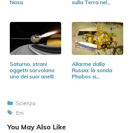
Nasa
sulla Terra nel
weekend
Saturno, strani
Allarme dalla
oggetti sorvolano
Russia: la sonda
uno dei suoi anelli
Phobos si
schianterà…
Categorie
Scienza
Tag
Eni
You May Also Like