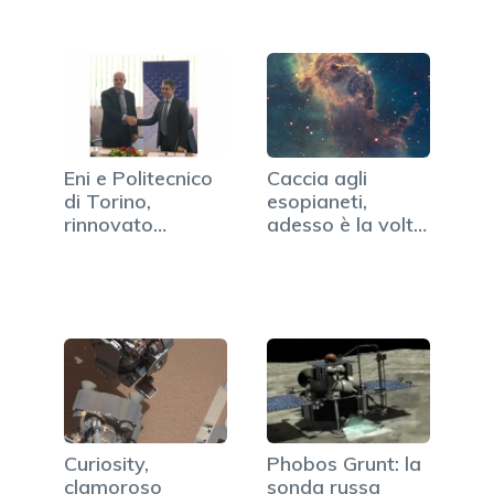
Eni e Politecnico
Caccia agli
di Torino,
esopianeti,
rinnovato
adesso è la volta
l'accordo
dell'Italia
Curiosity,
Phobos Grunt: la
clamoroso
sonda russa