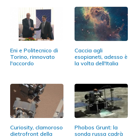
Eni e Politecnico di
Caccia agli
Torino, rinnovato
esopianeti, adesso è
l'accordo
la volta dell'Italia
Curiosity, clamoroso
Phobos Grunt: la
dietrofront della
sonda russa cadrà