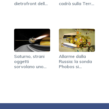
dietrofront della
cadrà sulla Terra
Nasa
nel weekend
Saturno, strani
Allarme dalla
oggetti
Russia: la sonda
sorvolano uno
Phobos si
dei suoi anelli
schianterà…