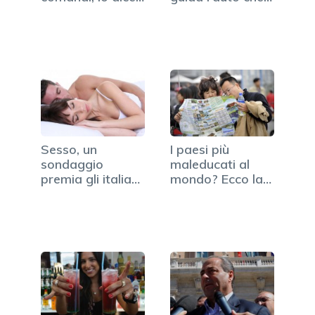
fu di…
Sesso, un
I paesi più
sondaggio
maleducati al
premia gli italiani:
mondo? Ecco la
i migliori
classifica
d'Europa