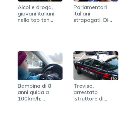
Alcol e droga,
Parlamentari
giovani italiani
italiani
nella top ten
strapagati, Di
d'Europa
Pietro va
all'attacco
Bambina di 8
Treviso,
anni guida a
arrestato
100km/h:
istruttore di
spopola in rete…
scuola guida:…