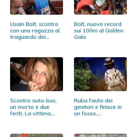
Usain Bolt, scontro
Bolt, nuovo record
con una ragazza al
sui 100m al Golden
traguardo dei…
Gala
Scontro auto-bus,
Ruba l'auto dei
un morto e due
genitori e finisce in
feriti. La vittima…
un fosso.…