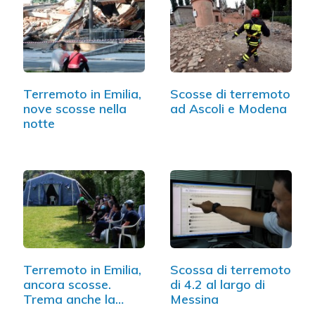
Terremoto in Emilia,
Scosse di terremoto
nove scosse nella
ad Ascoli e Modena
notte
Terremoto in Emilia,
Scossa di terremoto
ancora scosse.
di 4.2 al largo di
Trema anche la
Messina
Sardegna