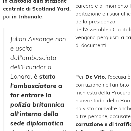
in custodia alla stazione
carcere e al momento 
centrale di Scotland Yard,
abitazione e i suoi uffic
poi
in tribunale
.
della presidenza
dell’Assemblea Capitol
vengono perquisiti a c
Julian Assange non
di documenti.
è uscito
dall’ambasciata
dell’Ecuador a
Londra,
è stato
Per
De Vito,
l’accusa è
corruzione nell’ambito 
l’ambasciatore a
inchiesta della Procura
far entrare la
nuovo stadio della Ro
polizia britannica
ha visto coinvolte anch
all’interno della
altre persone, accusate
sede diplomatica
,
corruzione e di traffi