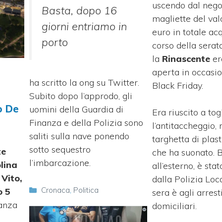
uscendo dal nego
Basta, dopo 16
magliette del va
giorni entriamo in
euro in totale ac
porto
corso della serat
la
Rinascente
er
aperta in occasio
ha scritto la ong su Twitter.
Black Friday.
Subito dopo l’approdo, gli
o De
uomini della Guardia di
Era riuscito a tog
Finanza e della Polizia sono
l’antitaccheggio,
saliti sulla nave ponendo
targhetta di plast
sotto sequestro
te
che ha suonato. 
l’imbarcazione.
lina
all’esterno, è sta
 Vito,
dalla Polizia Loca
Categorie
Cronaca
,
Politica
o 5
sera è agli arrest
nanza
domiciliari.
n