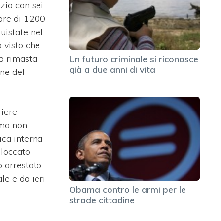
zio con sei
lore di 1200
quistate nel
a visto che
a rimasta
Un futuro criminale si riconosce
già a due anni di vita
ne del
liere
 ma non
ica interna
Bloccato
to arrestato
le e da ieri
Obama contro le armi per le
i
strade cittadine