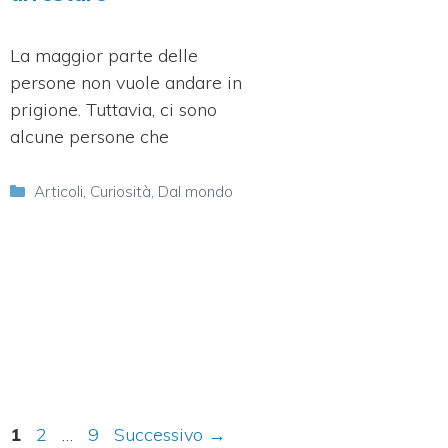
La maggior parte delle
persone non vuole andare in
prigione. Tuttavia, ci sono
alcune persone che
Categorie
Articoli
,
Curiosità
,
Dal mondo
Pagina
Pagina
Pagina
1
2
…
9
Successivo
→