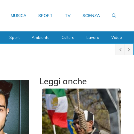
MUSICA
SPORT
TV
SCIENZA
Sport
Ambiente
Cultura
Lavoro
Video
Leggi anche