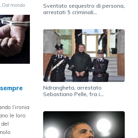
à
,
Dal mondo
Sventato sequestro di persona,
arrestati 5 criminali…
Ndrangheta, arrestato
i sempre
Sebastiano Pelle, fra i…
ndo l’ironia
ano le loro
 del
molo