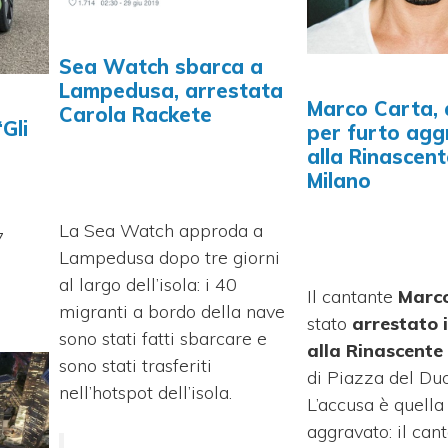
Sea Watch sbarca a
Lampedusa, arrestata
Marco Carta, 
Carola Rackete
“Gli
per furto agg
alla Rinascent
Milano
La Sea Watch approda a
7
Lampedusa dopo tre giorni
al largo dell’isola: i 40
Il cantante
Marc
migranti a bordo della nave
stato
arrestato i
sono stati fatti sbarcare e
alla Rinascente
sono stati trasferiti
di Piazza del Du
nell’hotspot dell’isola.
L’accusa è quella 
aggravato: il can