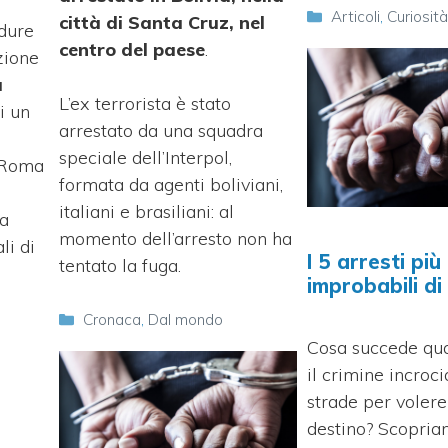
Categorie
Articoli
,
Curiosit
città di Santa Cruz, nel
edure
centro del paese
.
zione
a
L’ex terrorista è stato
i un
arrestato da una squadra
speciale dell’Interpol,
i Roma
formata da agenti boliviani,
italiani e brasiliani: al
ea
momento dell’arresto non ha
li di
I 5 arresti più
tentato la fuga.
improbabili d
Categorie
Cronaca
,
Dal mondo
Cosa succede qua
il crimine incroci
strade per volere
destino? Scopria