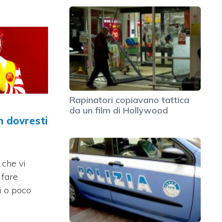
Rapinatori copiavano tattica
da un film di Hollywood
n dovresti
 che vi
 fare
i o poco