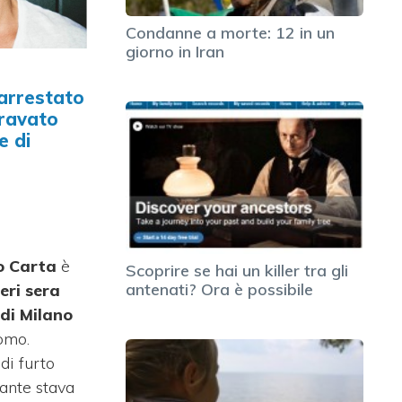
Condanne a morte: 12 in un
giorno in Iran
arrestato
ravato
e di
o Carta
è
Scoprire se hai un killer tra gli
antenati? Ora è possibile
eri sera
 di Milano
omo.
di furto
tante stava