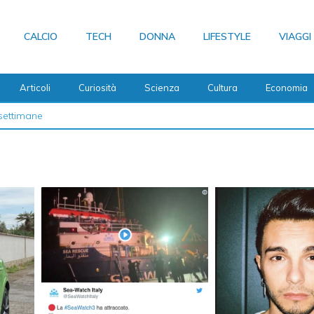
CALCIO
TECH
DONNA
LIFESTYLE
VIAGGI
Articoli
Curiosità
Scienza
Cultura
Economia
 2026