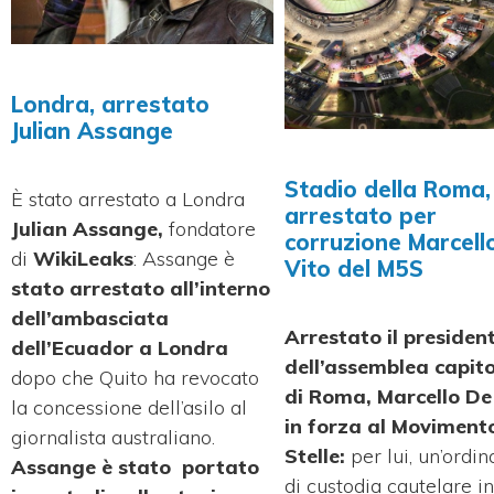
Londra, arrestato
Julian Assange
Stadio della Roma,
È stato arrestato a Londra
arrestato per
Julian Assange,
fondatore
corruzione Marcell
di
WikiLeaks
: Assange è
Vito del M5S
stato arrestato all’interno
dell’ambasciata
Arrestato il presiden
dell’Ecuador a Londra
dell’assemblea capito
dopo che Quito ha revocato
di Roma, Marcello De
la concessione dell’asilo al
in forza al Moviment
giornalista australiano.
Stelle:
per lui, un’ordi
Assange è stato portato
di custodia cautelare i