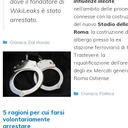
dove il fondatore di
influenze illecite
,
nell’ambito delle proc
WikiLeaks è stato
connesse con la costru
arrestato.
del nuovo
Stadio dell
Roma
, la costruzione d
albergo presso la ex
Categorie
Cronaca
,
Dal mondo
stazione ferroviaria d
Trastevere, la
riqualificazione dell’ar
degli ex Mercati genera
Roma Ostiense.
Categorie
Cronaca
,
Politica
5 ragioni per cui farsi
volontariamente
arrestare