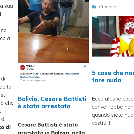
la sua
Categorie
Cronaca
i
ina
accia
5 cose che no
 di
fare nudo
della
 sul
Bolivia, Cesare Battisti
Ecco alcune cose
ma che
è stato arrestato
converrebbe non
e
quando siete nud
 di
vestiti. Il
Cesare Battisti è stato
co di
arrestato in Bolivia, nella