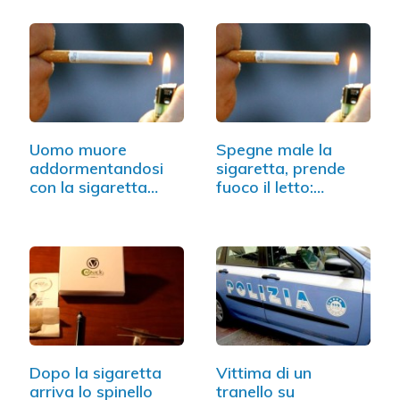
Uomo muore
Spegne male la
addormentandosi
sigaretta, prende
con la sigaretta
fuoco il letto:…
accesa
Dopo la sigaretta
Vittima di un
arriva lo spinello
tranello su