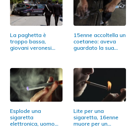
La paghetta è
15enne accoltella un
troppo bassa,
coetaneo: aveva
giovani veronesi
guardato la sua
rubano…
ragazza
Esplode una
Lite per una
sigaretta
sigaretta, 16enne
elettronica, uomo
muore per un
ferito all'occhio
colpo…