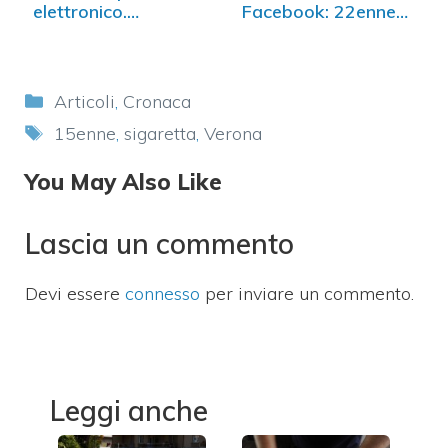
elettronico.…
Facebook: 22enne
pestato e…
Categorie
Articoli
,
Cronaca
Tag
15enne
,
sigaretta
,
Verona
You May Also Like
Lascia un commento
Devi essere
connesso
per inviare un commento.
Leggi anche