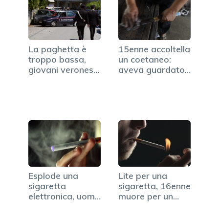
La paghetta è
15enne accoltella
troppo bassa,
un coetaneo:
giovani veronesi
aveva guardato
rubano…
la sua ragazza
Esplode una
Lite per una
sigaretta
sigaretta, 16enne
elettronica, uomo
muore per un
ferito all'occhio
colpo…