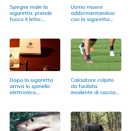
Spegne male la
Uomo muore
sigaretta, prende
addormentandosi
fuoco il letto:…
con la sigaretta
accesa
Dopo la sigaretta
Calciatore colpito
arriva lo spinello
da fucilata,
elettronico.…
incidente di caccia…