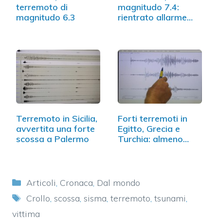
terremoto di
magnitudo 7.4:
magnitudo 6.3
rientrato allarme
tsunami
Terremoto in Sicilia,
Forti terremoti in
avvertita una forte
Egitto, Grecia e
scossa a Palermo
Turchia: almeno…
Categorie
Articoli
,
Cronaca
,
Dal mondo
Tag
Crollo
,
scossa
,
sisma
,
terremoto
,
tsunami
,
vittima