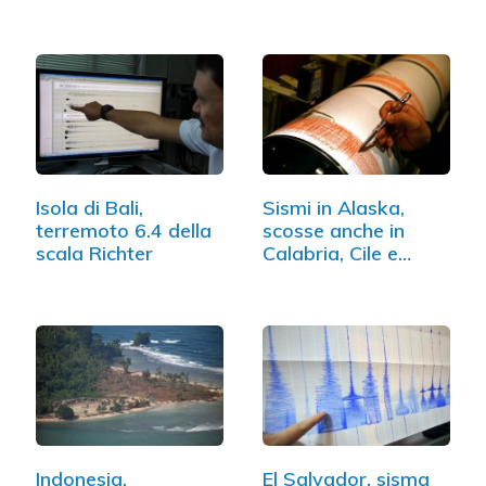
Costa Rica
Isola di Bali,
Sismi in Alaska,
terremoto 6.4 della
scosse anche in
scala Richter
Calabria, Cile e
Montenegro
Indonesia,
El Salvador, sisma