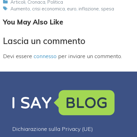
Categorie
Articoli
,
Cronaca
,
Politica
Tag
Aumento
,
crisi economica
,
euro
,
inflazione
,
spesa
You May Also Like
Lascia un commento
Devi essere
connesso
per inviare un commento.
Dichiarazione sulla Privacy (UE)