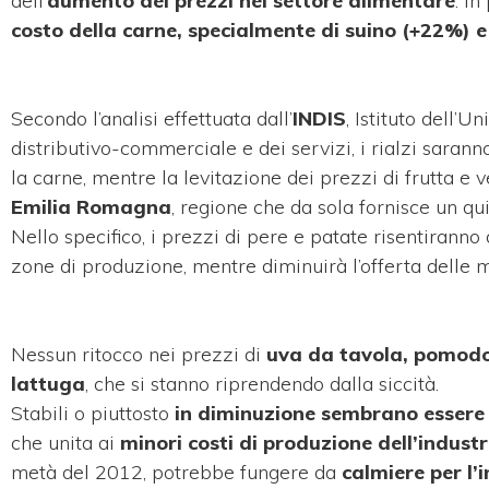
dell’
aumento dei prezzi nel settore alimentare
. In
costo della carne, specialmente di suino (+22%) e
Secondo l’analisi effettuata dall’
INDIS
, Istituto dell’
distributivo-commerciale e dei servizi, i rialzi saranno
la carne, mentre la levitazione dei prezzi di frutta e
Emilia Romagna
, regione che da sola fornisce un qui
Nello specifico, i prezzi di pere e patate risentiranno
zone di produzione, mentre diminuirà l’offerta delle m
Nessun ritocco nei prezzi di
uva da tavola, pomodori
lattuga
, che si stanno riprendendo dalla siccità.
Stabili o piuttosto
in diminuzione sembrano essere in
che unita ai
minori costi di produzione dell’indust
metà del 2012, potrebbe fungere da
calmiere per l’