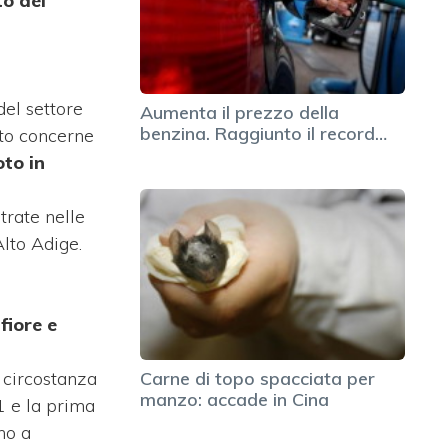
o del
del settore
Aumenta il prezzo della
benzina. Raggiunto il record…
to concerne
to in
trate nelle
Alto Adige.
fiore e
, circostanza
Carne di topo spacciata per
manzo: accade in Cina
11 e la prima
no a