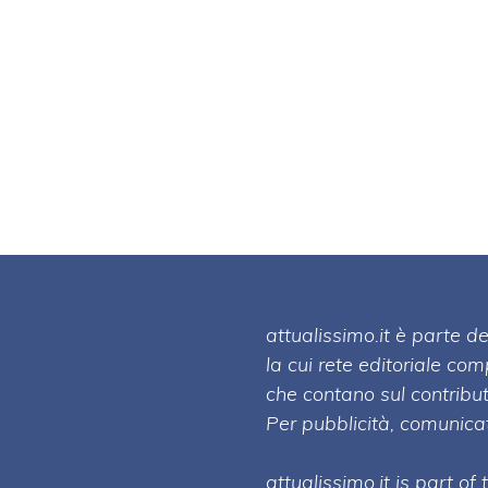
attualissimo.it è parte
la cui rete editoriale co
che contano sul contribut
Per pubblicità, comunicat
attualissimo.it is part of