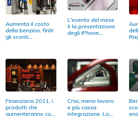
L'evento del mese
Aumenta il costo
Aum
è la presentazione
della benzina, finiti
del
degli iPhone…
gli sconti…
Rag
rec
Finanziaria 2011, i
Crisi, meno lavoro
Ben
prodotti che
e più cassa
sco
aumenteranno con
integrazione. Lo…
end
il…