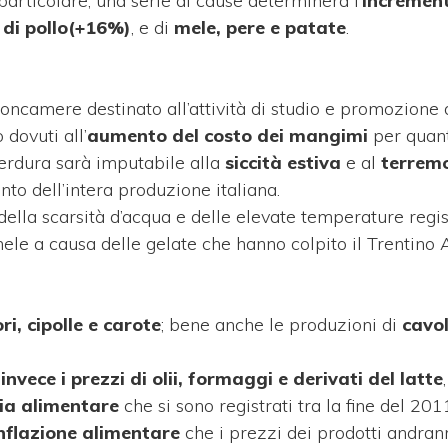
 particolare, una serie di cause determinerà l’
increment
 di pollo(+16%)
, e di
mele, pere e patate
.
Unioncamere destinato all’attività di studio e promozione 
 dovuti all’
aumento del costo dei mangimi
per quan
 verdura sarà imputabile alla
siccità estiva
e al
terremo
nto dell’intera produzione italiana.
 della scarsità d’acqua e delle elevate temperature regis
ele a causa delle gelate che hanno colpito il Trentino 
, cipolle e carote
; bene anche le produzioni di
cavol
vece i prezzi di olii, formaggi e derivati del latte
ria alimentare
che si sono registrati tra la fine del 20
inflazione alimentare
che i prezzi dei prodotti andran