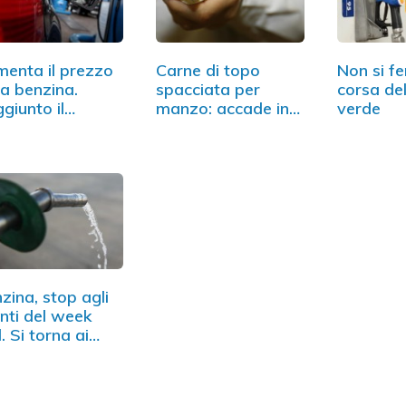
enta il prezzo
Carne di topo
Non si f
la benzina.
spacciata per
corsa de
giunto il
manzo: accade in
verde
ord…
Cina
zina, stop agli
nti del week
. Si torna ai…