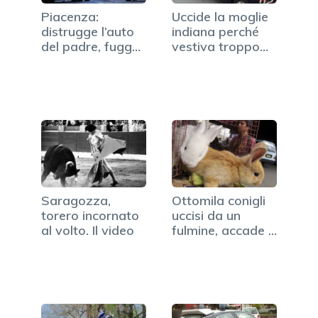
Piacenza:
Uccide la moglie
distrugge l’auto
indiana perché
del padre, fugge
vestiva troppo
e muore…
occidentale
Saragozza,
Ottomila conigli
torero incornato
uccisi da un
al volto. Il video
fulmine, accade a
Codroipo