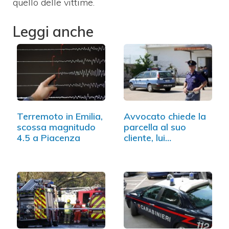
quello delle vittime.
Leggi anche
Terremoto in Emilia,
Avvocato chiede la
scossa magnitudo
parcella al suo
4.5 a Piacenza
cliente, lui…