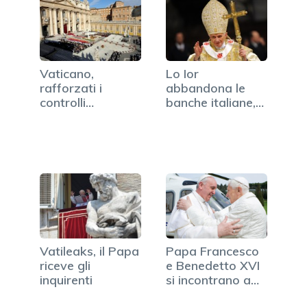
Vaticano,
Lo Ior
rafforzati i
abbandona le
controlli
banche italiane,
antiriciclaggio
la Santa Sede…
Vatileaks, il Papa
Papa Francesco
riceve gli
e Benedetto XVI
inquirenti
si incontrano a…