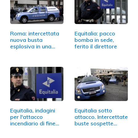
Roma: intercettata
Equitalia: pacco
nuova busta
bomba in sede,
esplosiva in una
ferito il direttore
sede…
Equitalia, indagini
Equitalia sotto
per l'attacco
attacco. Intercettate
incendiario di fine
buste sospette…
anno