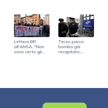
Lettera BR
Terzo pacco
all'ANSA: "Non
bomba già
sono certo gli
recapitato:
studenti i…
allarme e super
controlli