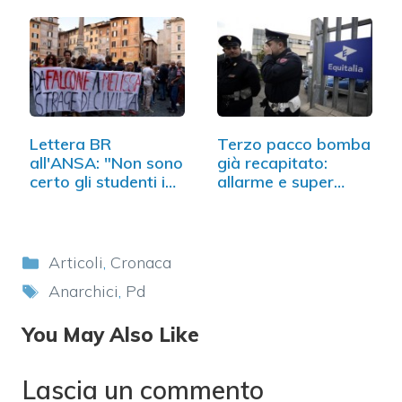
Lettera BR
Terzo pacco bomba
all'ANSA: "Non sono
già recapitato:
certo gli studenti i…
allarme e super
controlli
Categorie
Articoli
,
Cronaca
Tag
Anarchici
,
Pd
You May Also Like
Lascia un commento