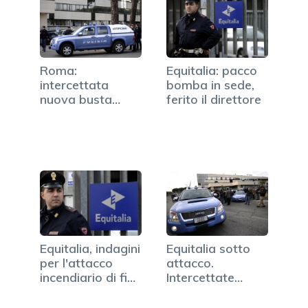
Roma:
Equitalia: pacco
intercettata
bomba in sede,
nuova busta
ferito il direttore
esplosiva in una
sede…
Equitalia, indagini
Equitalia sotto
per l'attacco
attacco.
incendiario di fine
Intercettate
anno
buste sospette…