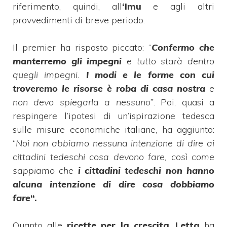
riferimento, quindi, all
‘Imu
e agli altri
provvedimenti di breve periodo.
Il premier ha risposto piccato: “
Confermo che
manterremo gli impegni
e tutto starà dentro
quegli impegni.
I modi e le forme con cui
troveremo le risorse è roba di casa nostra
e
non devo spiegarla a nessuno”
. Poi, quasi a
respingere l’ipotesi di un’ispirazione tedesca
sulle misure economiche italiane, ha aggiunto:
“
Noi non abbiamo nessuna intenzione di dire ai
cittadini tedeschi cosa devono fare, così come
sappiamo che
i cittadini tedeschi non hanno
alcuna intenzione di dire cosa dobbiamo
fare
“.
Quanto alle
ricette per la crescita
,
Letta
ha