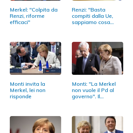
Merkel: "Colpita da
Renzi: "Basta
Renzi, riforme
compiti dalla Ue,
efficaci"
sappiamo cosa
fare"
Monti invita la
Monti: "La Merkel
Merkel, lei non
non vuole il Pd al
risponde
governo". Il…