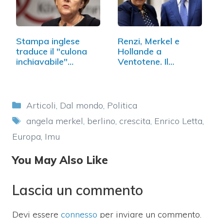
Stampa inglese
Renzi, Merkel e
traduce il "culona
Hollande a
inchiavabile"…
Ventotene. Il
premier:…
Categorie
Articoli
,
Dal mondo
,
Politica
Tag
angela merkel
,
berlino
,
crescita
,
Enrico Letta
,
Europa
,
Imu
You May Also Like
Lascia un commento
Devi essere
connesso
per inviare un commento.