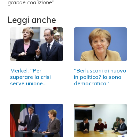
grande coalizione”.
Leggi anche
Merkel: "Per
"Berlusconi di nuovo
superare la crisi
in politica? Io sono
serve unione
democratica"
politica"