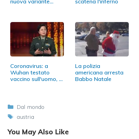
nuova variante…
scatena l'inferno
Coronavirus: a
La polizia
Wuhan testato
americana arresta
vaccino sull'uomo, è
Babbo Natale
efficace
Categorie
Dal mondo
Tag
austria
You May Also Like