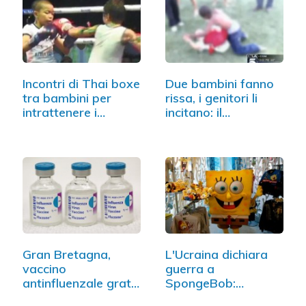
Incontri di Thai boxe
Due bambini fanno
tra bambini per
rissa, i genitori li
intrattenere i…
incitano: il…
Gran Bretagna,
L'Ucraina dichiara
vaccino
guerra a
antinfluenzale gratis
SpongeBob:
a tutti…
"Favorisce…