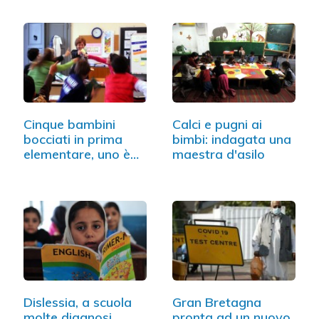
Cinque bambini
Calci e pugni ai
bocciati in prima
bimbi: indagata una
elementare, uno è
maestra d'asilo
disabile
Dislessia, a scuola
Gran Bretagna
molte diagnosi
pronta ad un nuovo