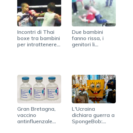
Incontri di Thai
Due bambini
boxe tra bambini
fanno rissa, i
per intrattenere
genitori li
i…
incitano: il…
Gran Bretagna,
L'Ucraina
vaccino
dichiara guerra a
antinfluenzale
SpongeBob:
gratis a tutti…
"Favorisce…