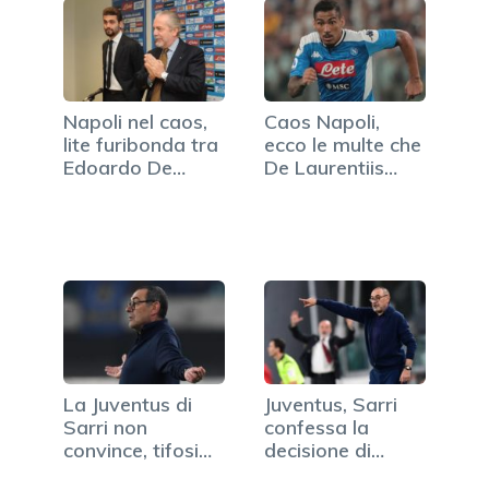
Napoli nel caos,
Caos Napoli,
lite furibonda tra
ecco le multe che
Edoardo De…
De Laurentiis…
La Juventus di
Juventus, Sarri
Sarri non
confessa la
convince, tifosi
decisione di
si…
Cristiano…