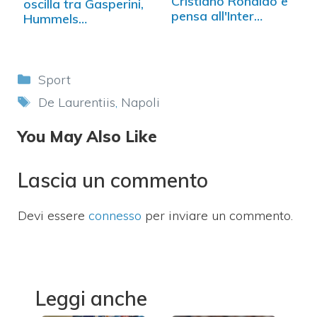
Cristiano Ronaldo e
oscilla tra Gasperini,
pensa all'Inter…
Hummels…
Categorie
Sport
Tag
De Laurentiis
,
Napoli
You May Also Like
Lascia un commento
Devi essere
connesso
per inviare un commento.
Leggi anche