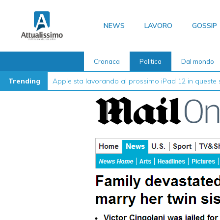
Vai
al
NEWS
LAVORO
GOSSIP
contenuto
Cronaca
Politica
Dal mondo
Trending
La guida definitiva su come formattare l’iPhone nel