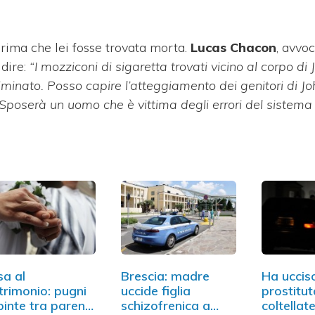
rima che lei fosse trovata morta.
Lucas Chacon
, avvo
 dire:
“I mozziconi di sigaretta trovati vicino al corpo di
riminato. Posso capire l’atteggiamento dei genitori di J
Sposerà un uomo che è vittima degli errori del sistema g
sa al
Brescia: madre
Ha uccis
rimonio: pugni
uccide figlia
prostitu
pinte tra parenti
schizofrenica a
coltellate