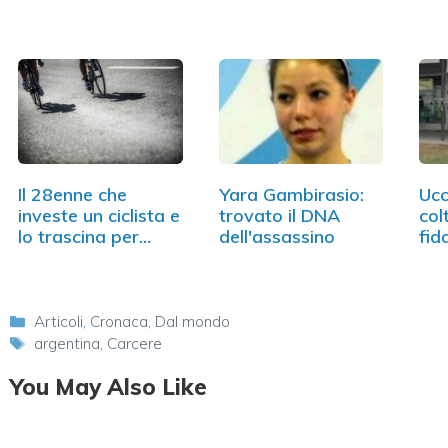
indossava…
pe
Il 28enne che
Yara Gambirasio:
Ucc
investe un ciclista e
trovato il DNA
colt
lo trascina per…
dell'assassino
fid
co
Categorie
Articoli
,
Cronaca
,
Dal mondo
Tag
argentina
,
Carcere
You May Also Like