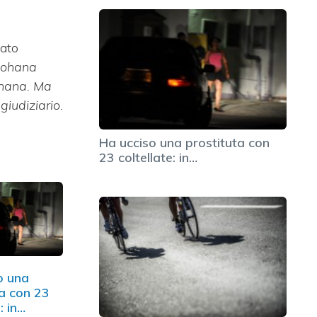
cato
 Johana
ohana. Ma
iudiziario.
Ha ucciso una prostituta con
23 coltellate: in…
o una
ta con 23
: in…