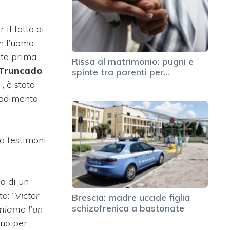
il fatto di
n l’uomo
rta prima
Rissa al matrimonio: pugni e
 Truncado
,
spinte tra parenti per…
, è stato
tradimento
da testimoni
ma di un
o: “
Victor
Brescia: madre uccide figlia
schizofrenica a bastonate
miamo l’un
nno per