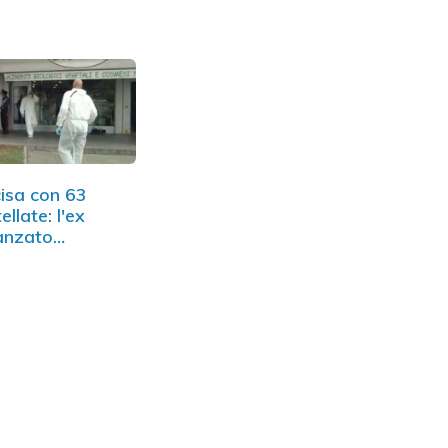
r…
bastonate
isa con 63
ellate: l'ex
anzato
ndannato…