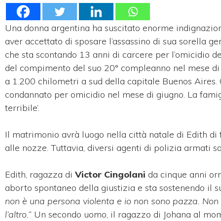
Una donna argentina ha suscitato enorme indignazione 
aver accettato di sposare l’assassino di sua sorella g
che sta scontando 13 anni di carcere per l’omicidio d
del compimento del suo 20° compleanno nel mese di a
a 1.200 chilometri a sud della capitale Buenos Aires. C
condannato per omicidio nel mese di giugno. La famigli
terribile’.
Il matrimonio avrà luogo nella città natale di Edith d
alle nozze. Tuttavia, diversi agenti di polizia armati 
Edith, ragazza di
Victor Cingolani
da cinque anni orma
aborto spontaneo della giustizia e sta sostenendo il s
non è una persona violenta e io non sono pazza. Non
l’altro.”
Un secondo uomo, il ragazzo di Johana al mom