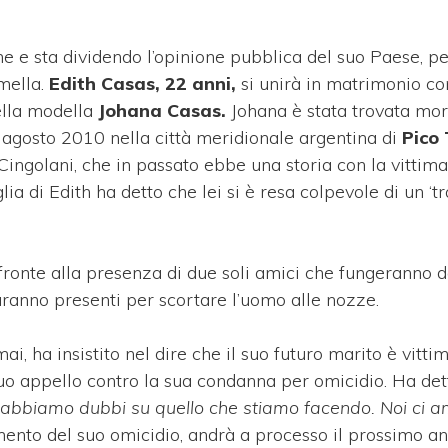
e sta dividendo l’opinione pubblica del suo Paese, per 
emella.
Edith Casas, 22 anni,
si unirà in matrimonio co
ella modella
Johana Casas.
Johana è stata trovata mo
gosto 2010 nella città meridionale argentina di
Pico
ingolani, che in passato ebbe una storia con la vittima 
a di Edith ha detto che lei si è resa colpevole di un ‘
i fronte alla presenza di due soli amici che fungeranno 
saranno presenti per scortare l’uomo alle nozze.
i, ha insistito nel dire che il suo futuro marito è vitti
uo appello contro la sua condanna per omicidio. Ha dett
 abbiamo dubbi su quello che stiamo facendo. Noi ci a
ento del suo omicidio, andrà a processo il prossimo a