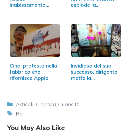
inabissamento
esplode la…
senza…
Cina, protesta nella
Invidioso del suo
fabbrica che
successo, dirigente
rifornisce Apple
mette la…
Categorie
Articoli
,
Cronaca
,
Curiosità
Tag
Rai
You May Also Like