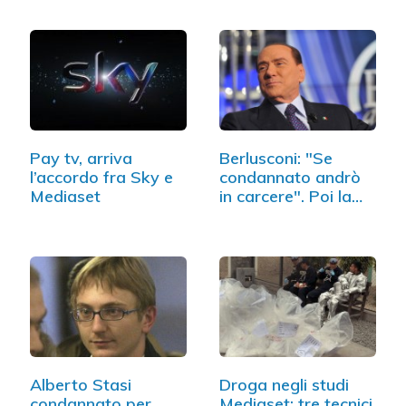
Pay tv, arriva
Berlusconi: "Se
l’accordo fra Sky e
condannato andrò
Mediaset
in carcere". Poi la…
Alberto Stasi
Droga negli studi
condannato per
Mediaset: tre tecnici