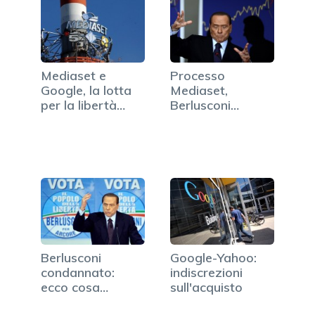
Mediaset e
Processo
Google, la lotta
Mediaset,
per la libertà
Berlusconi
d'espressione
condannato a 4
anni
Berlusconi
Google-Yahoo:
condannato:
indiscrezioni
ecco cosa
sull'acquisto
succederà all'ex