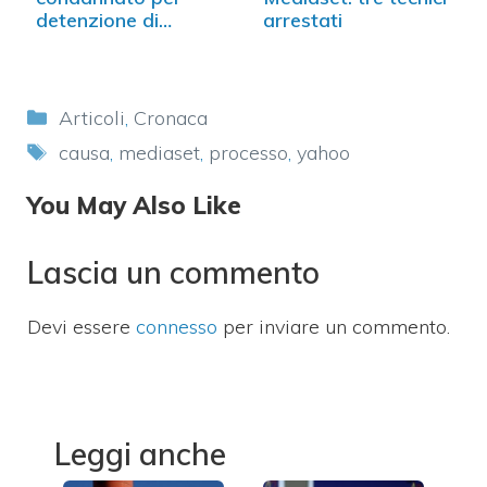
detenzione di
arrestati
video…
Categorie
Articoli
,
Cronaca
Tag
causa
,
mediaset
,
processo
,
yahoo
You May Also Like
Lascia un commento
Devi essere
connesso
per inviare un commento.
Leggi anche