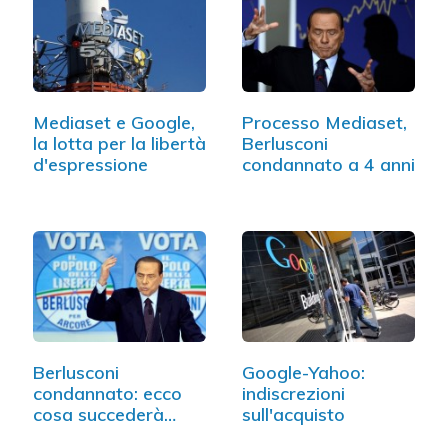
Mediaset e Google,
Processo Mediaset,
la lotta per la libertà
Berlusconi
d'espressione
condannato a 4 anni
Berlusconi
Google-Yahoo:
condannato: ecco
indiscrezioni
cosa succederà
sull'acquisto
all'ex Premier