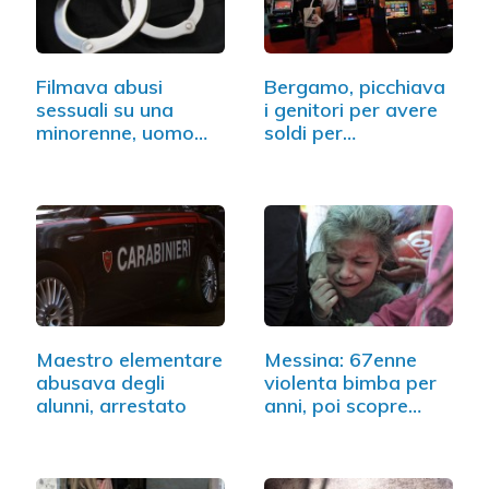
Filmava abusi
Bergamo, picchiava
sessuali su una
i genitori per avere
minorenne, uomo…
soldi per…
Maestro elementare
Messina: 67enne
abusava degli
violenta bimba per
alunni, arrestato
anni, poi scopre…