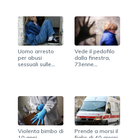
Uomo arresto
Vede il pedofilo
per abusi
dalla finestra,
sessuali sulle
73enne
nipoti
arrestato…
Violenta bimbo di
Prende a morsi il
10 anni,
figlio di 40 giorni,