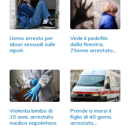
Uomo arresto per
Vede il pedofilo
abusi sessuali sulle
dalla finestra,
nipoti
73enne arrestato…
Violenta bimbo di
Prende a morsi il
10 anni, arrestato
figlio di 40 giorni,
medico napoletano
arrestato…