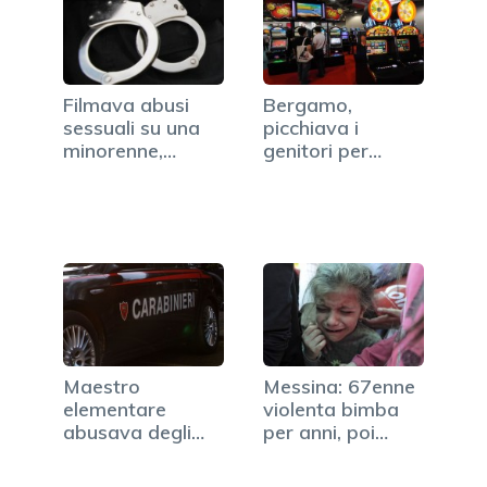
Filmava abusi
Bergamo,
sessuali su una
picchiava i
minorenne,
genitori per
uomo…
avere soldi per…
Maestro
Messina: 67enne
elementare
violenta bimba
abusava degli
per anni, poi
alunni, arrestato
scopre…