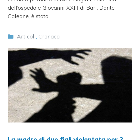
dell’ospedale Giovanni XXIII di Bari, Dante
Galeone, è stato
Categorie
Articoli
,
Cronaca
La madre di due figli violentata per 3