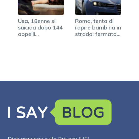
Usa, 18enne si
Roma, tenta di
suicida dopo 144
rapire bambina in
appelli
strada: fermato
inascoltati…
dai…
Dichiarazione sulla Privacy (UE)