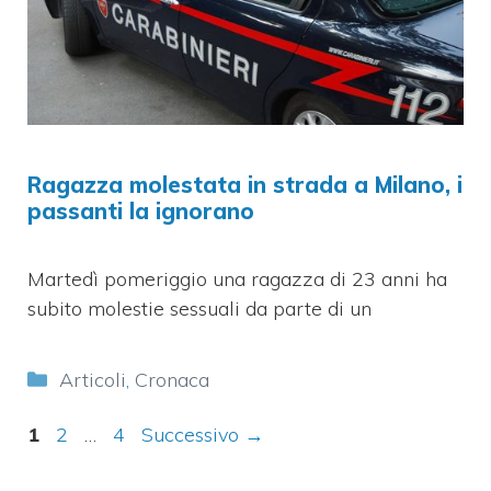
Ragazza molestata in strada a Milano, i
passanti la ignorano
Martedì pomeriggio una ragazza di 23 anni ha
subito molestie sessuali da parte di un
Categorie
Articoli
,
Cronaca
Pagina
Pagina
Pagina
1
2
…
4
Successivo
→