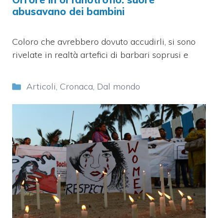
abusavano dei bambini
Coloro che avrebbero dovuto accudirli, si sono
rivelate in realtà artefici di barbari soprusi e
Categorie
Articoli
,
Cronaca
,
Dal mondo