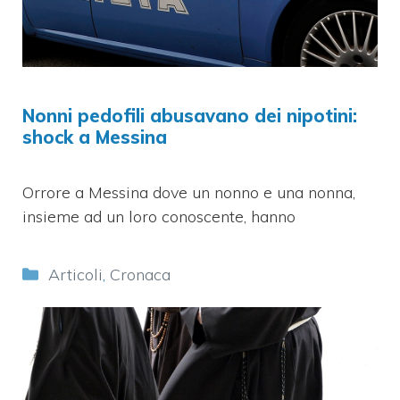
Nonni pedofili abusavano dei nipotini:
shock a Messina
Orrore a Messina dove un nonno e una nonna,
insieme ad un loro conoscente, hanno
Categorie
Articoli
,
Cronaca