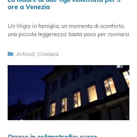
ore a Venezia
Un litigio in famiglia, un momento di sconforto,
una piccola leggerezza: basta poco per rovinarsi
Categorie
Articoli
,
Cronaca
Orrore in orfanotrofio: suore