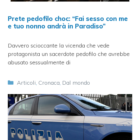
Prete pedofilo choc: “Fai sesso con me
e tuo nonno andrà in Paradiso”
Davvero scioccante la vicenda che vede
protagonista un sacerdote pedofilo che avrebbe
abusato sessualmente di
Categorie
Articoli
,
Cronaca
,
Dal mondo