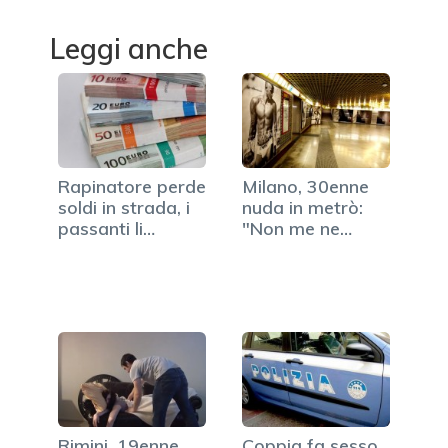
Leggi anche
Rapinatore perde
Milano, 30enne
soldi in strada, i
nuda in metrò:
passanti li
"Non me ne
raccolgono
sono…
Rimini, 19enne
Coppia fa sesso