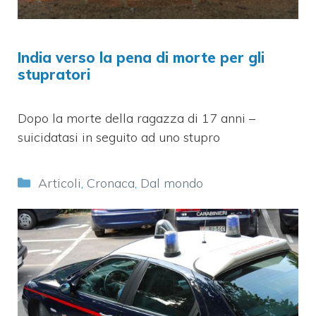
India verso la pena di morte per gli
stupratori
Dopo la morte della ragazza di 17 anni –
suicidatasi in seguito ad uno stupro
Categorie
Articoli
,
Cronaca
,
Dal mondo