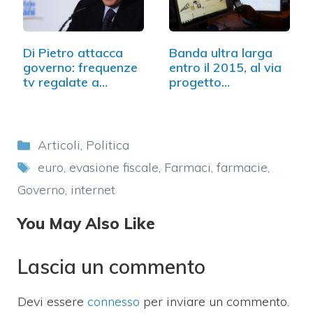
Di Pietro attacca
Banda ultra larga
governo: frequenze
entro il 2015, al via
tv regalate a…
progetto…
Categorie
Articoli
,
Politica
Tag
euro
,
evasione fiscale
,
Farmaci
,
farmacie
,
Governo
,
internet
You May Also Like
Lascia un commento
Devi essere
connesso
per inviare un commento.