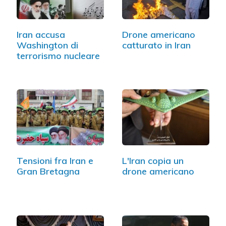
Iran accusa
Drone americano
Washington di
catturato in Iran
terrorismo nucleare
Tensioni fra Iran e
L'Iran copia un
Gran Bretagna
drone americano