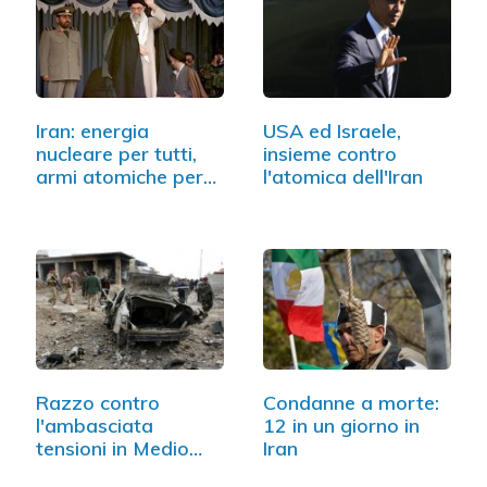
Iran: energia
USA ed Israele,
nucleare per tutti,
insieme contro
armi atomiche per
l'atomica dell'Iran
nessuno
Razzo contro
Condanne a morte:
l'ambasciata
12 in un giorno in
tensioni in Medio
Iran
oriente