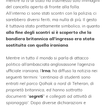
mentre la tv di stato ha trasmesso solo immagini
del cancello aperto di fronte alla folla.
All’interno ci sono stati scontri con la polizia, ci
sarebbero diversi feriti, ma nulla di più. Il gesto
è tuttavia stato prettamente simbolico, in quanto
alla fine degli scontri si è scoperto che la
bandiera britannica all’ingresso era stata
sostituita con quella iraniana
.
Mentre in tutto il mondo si parla di attacco
politico all’ambasciata anglosassone l’agenzia
ufficiale iraniana, l’
Irna
, ha diffuso la notizia nei
seguenti termini: “
centinaia di studenti sono
entrati nel parco Qolhak a nord di Teheran, di
proprietà britannica, ed hanno sottratto
documenti “
segreti
” e collegati ad attività di
spionaggio
“. Dopo diverse dichiarazioni e